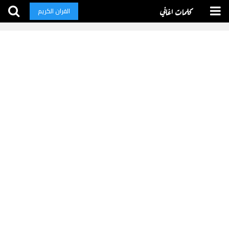
كلمات اغاني
القران الكريم