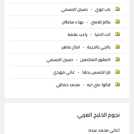
باب ابوي
-
حسين الجسمي
بكلم نفسي
-
بهاء سلطان
انت الدنيا
-
راغب علامة
بالجي بالحرية
-
امال ماهر
الصقور المخلصين
-
حسين الجسمي
لم اتحسس يدها
-
غاني مهدي
قالوا عني ايه
-
محمد حماقي
نجوم الخليج العربي
اغاني محمد عبده