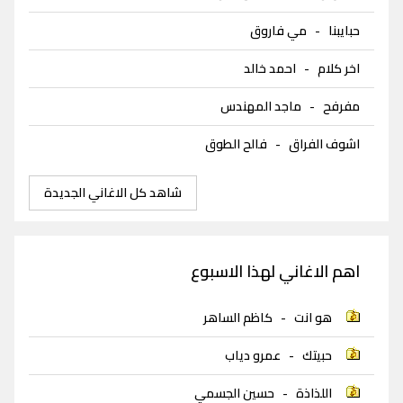
حبايبنا
-
مي فاروق
اخر كلام
-
احمد خالد
مفرفح
-
ماجد المهندس
اشوف الفراق
-
فالح الطوق
شاهد كل الاغاني الجديدة
اهم الاغاني لهذا الاسبوع
هو انت
-
كاظم الساهر
حبيتك
-
عمرو دياب
اللذاذة
-
حسين الجسمي