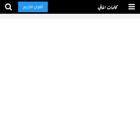
كلمات اغاني
القران الكريم