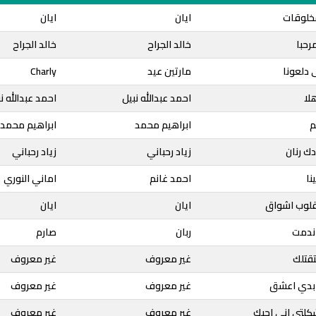
مخلوقات
ايان
ايان
رحبا
خالد الجراح
خالد الجراح
 دلعونا
مارتين عيد
Charly
هلا
احمد عبدالله نبيل
احمد عبدالله ن
م
ابراهيم محمد
ابراهيم محمد
دك رنان
زياد رحباني
زياد رحباني
نا
احمد غانم
اماني النوري
لقلوب اشواق
ايان
ايان
 ندمت
ربان
صارم
تقتلك
غير معروف
غير معروف
ا بدي اعشق
غير معروف
غير معروف
كلتى اني احبك
غير معروف
غير معروف