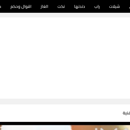
شيلات
راب
دندنها
نكت
الغاز
اقوال وحكم
د