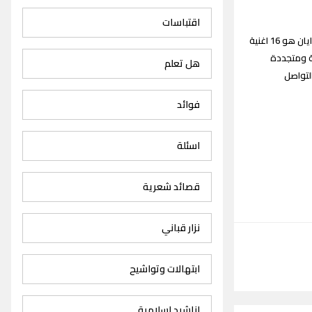
اقتباسات
اغاني ايان : نقدم لكم زوارنا الكرام جميع اغاني ايان Iyan songs القديمة والجديدة علماً ان عدد اغاني ايان هو 16 اغنية
ة ومتجددة
هل تعلم
لتواصل
فوائد
اسئلة
قصائد شعرية
نزار قباني
ابتهالات وتواشيح
اناشيد اسلامية