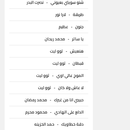
شنو سويتي بعيوني
-
نصرت البدر
طربقة
-
لارا نور
جنون
-
عظيم
يا ساتر
-
محمد ريحان
هنعيش
-
توو ليت
قبطان
-
توو ليت
الموج عالي اوي
-
توو ليت
لا عاش ولا كان
-
توو ليت
حبيبي انا من غيرك
-
محمد رمضان
الدلع على الهادي
-
محمود محرم
دقة خطاويك
-
حمد الخزينه