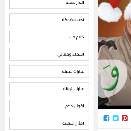
الغاز صعبة
نكت مضحكة
كلام حب
اسماء ومعاني
عبارات جميلة
عبارات تهنئة
اقوال حكم
امثال شعبية