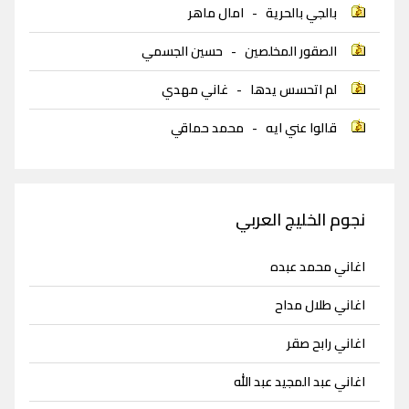
بالجي بالحرية
-
امال ماهر
الصقور المخلصين
-
حسين الجسمي
لم اتحسس يدها
-
غاني مهدي
قالوا عني ايه
-
محمد حماقي
نجوم الخليج العربي
اغاني محمد عبده
اغاني طلال مداح
اغاني رابح صقر
اغاني عبد المجيد عبد الله