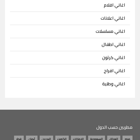
اغاني افلام
اغاني اعلانات
اغاني مسلسلات
اغاني اطفال
اغاني كرتون
اغاني افراح
اغاني وطنية
مطربين حسب الدول
مصر
العراق
السعودية
الامارات
الكويت
البحرين
عُمان
قطر