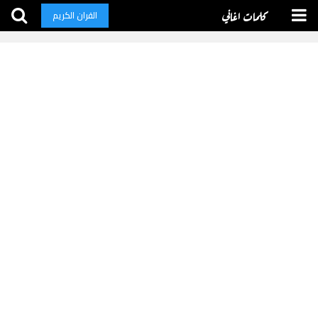
كلمات اغاني
القران الكريم