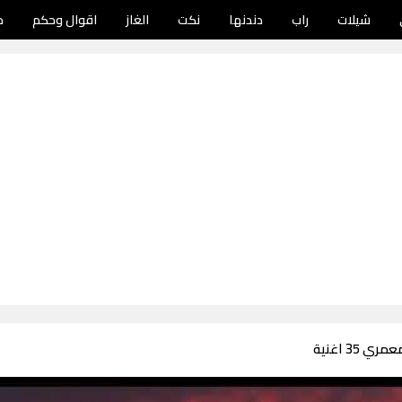
شيلات
راب
دندنها
نكت
الغاز
اقوال وحكم
د
 35 اغنية