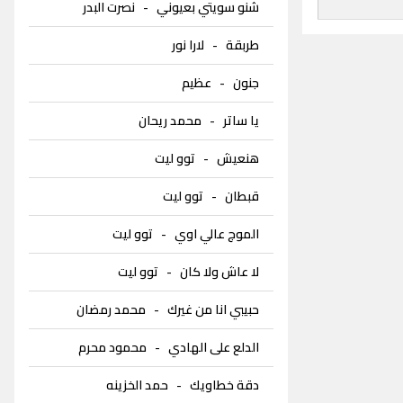
شنو سويتي بعيوني
-
نصرت البدر
طربقة
-
لارا نور
جنون
-
عظيم
يا ساتر
-
محمد ريحان
هنعيش
-
توو ليت
قبطان
-
توو ليت
الموج عالي اوي
-
توو ليت
لا عاش ولا كان
-
توو ليت
حبيبي انا من غيرك
-
محمد رمضان
الدلع على الهادي
-
محمود محرم
دقة خطاويك
-
حمد الخزينه