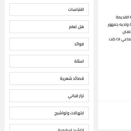
اقتباسات
اغاني خلفان المعمري : نقدم لكم زوارنا الكرام جميع اغاني خلفان المعمري Khalfan Al Mamari songs القديمة
من السعودية ولديه جمهور
هل تعلم
لفان
ماعي اذا كنت
فوائد
اسئلة
قصائد شعرية
نزار قباني
ابتهالات وتواشيح
اناشيد اسلامية