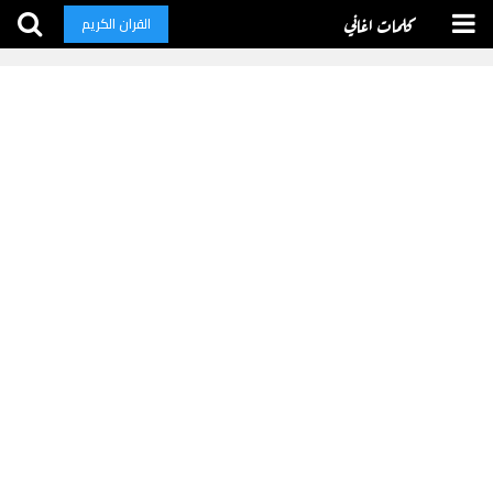
كلمات اغاني
القران الكريم