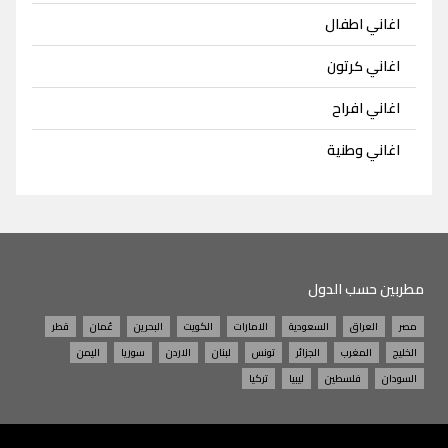
اغاني اطفال
اغاني كرتون
اغاني افراح
اغاني وطنية
مطربين حسب الدول
مصر
العراق
السعودية
الامارات
الكويت
البحرين
عُمان
قطر
الخليج
المغرب
الجزائر
تونس
لبنان
الاردن
سوريا
اليمن
السودان
فلسطين
ليبيا
تركيا