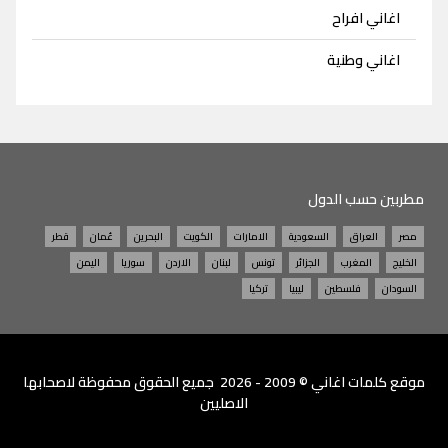
اغاني افراح
اغاني وطنية
مطربين حسب الدول
مصر
العراق
السعودية
الامارات
الكويت
البحرين
عُمان
قطر
الخليج
المغرب
الجزائر
تونس
لبنان
الاردن
سوريا
اليمن
السودان
فلسطين
ليبيا
تركيا
موقع
كلمات اغاني
© 2009 - 2026 جميع الحقوق محفوظة لاصحابها
الاصليين