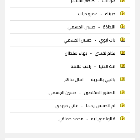
هو انت
-
كاظم الساهر
حبيتك
-
عمرو دياب
اللذاذة
-
حسين الجسمي
باب ابوي
-
حسين الجسمي
بكلم نفسي
-
بهاء سلطان
انت الدنيا
-
راغب علامة
بالجي بالحرية
-
امال ماهر
الصقور المخلصين
-
حسين الجسمي
لم اتحسس يدها
-
غاني مهدي
قالوا عني ايه
-
محمد حماقي