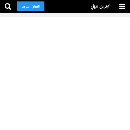
كلمات اغاني
القران الكريم