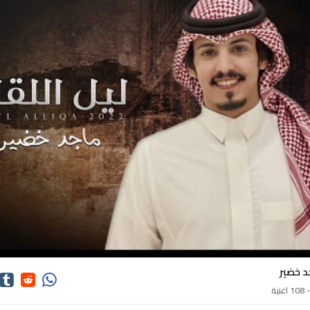
اغاني ماجد خضير
د خضير
1 اغنية