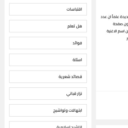
اقتباسات
ني ماجد خضير Majed Khudair songs القديمة والجديدة علماً ان عدد
ستكون صفحة
هل تعلم
اسم الاغنية
ر
فوائد
اسئلة
قصائد شعرية
نزار قباني
ابتهالات وتواشيح
اناشيد اسلامية