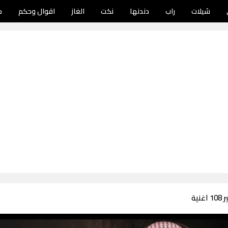
شيلات
راب
دندنها
نكت
الغاز
اقوال وحكم
د
ية