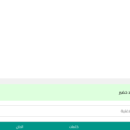
 خضير
كلمات
الحان