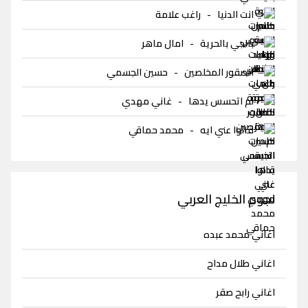
انت الدنيا
-
راغب علامة
بالجي بالحرية
-
امال ماهر
الصقور المخلصين
-
حسين الجسمي
لم اتحسس يدها
-
غاني مهدي
قالوا عني ايه
-
محمد حماقي
نجوم الخليج العربي
اغاني محمد عبده
اغاني طلال مداح
اغاني رابح صقر