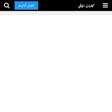
كلمات اغاني
القران الكريم