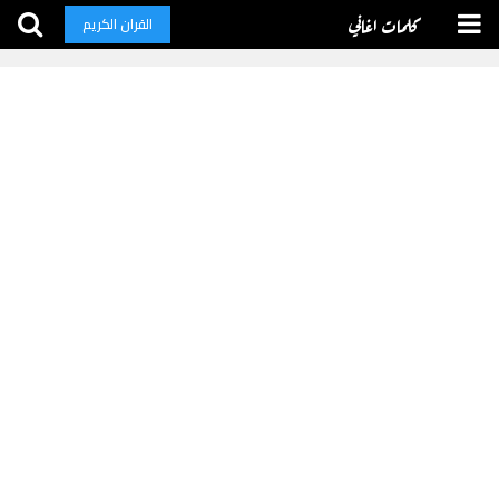
كلمات اغاني
القران الكريم