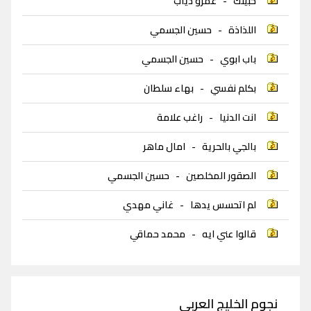
حبيتك
-
عمرو دياب
اللذاذة
-
حسين الجسمي
باب ابوي
-
حسين الجسمي
بكلم نفسي
-
بهاء سلطان
انت الدنيا
-
راغب علامة
بالجي بالحرية
-
امال ماهر
الصقور المخلصين
-
حسين الجسمي
لم اتحسس يدها
-
غاني مهدي
قالوا عني ايه
-
محمد حماقي
نجوم الخليج العربي