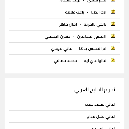
انت الدنيا
-
راغب علامة
بالجي بالحرية
-
امال ماهر
الصقور المخلصين
-
حسين الجسمي
لم اتحسس يدها
-
غاني مهدي
قالوا عني ايه
-
محمد حماقي
نجوم الخليج العربي
اغاني محمد عبده
اغاني طلال مداح
اغاني رابح صقر