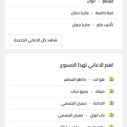
فويغو
-
ايوان
مية بالمية
-
ماريا جبران
تأخرت كتير
-
ماريا جبران
شاهد كل الاغاني الجديدة
اهم الاغاني لهذا الاسبوع
هو انت
-
كاظم الساهر
حبيتك
-
عمرو دياب
اللذاذة
-
حسين الجسمي
باب ابوي
-
حسين الجسمي
بكلم نفسي
-
بهاء سلطان