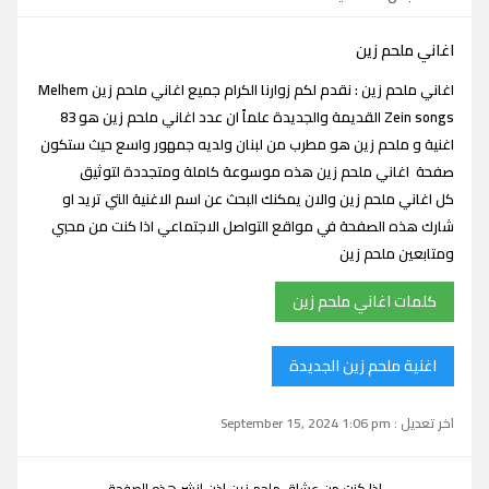
اغاني ملحم زين
اغاني ملحم زين : نقدم لكم زوارنا الكرام جميع اغاني ملحم زين Melhem
Zein songs القديمة والجديدة علماً ان عدد اغاني ملحم زين هو 83
اغنية و ملحم زين هو مطرب من لبنان ولديه جمهور واسع حيث ستكون
صفحة اغاني ملحم زين هذه موسوعة كاملة ومتجددة لتوثيق
كل اغاني ملحم زين والان يمكنك البحث عن اسم الاغنية التي تريد او
شارك هذه الصفحة في مواقع التواصل الاجتماعي اذا كنت من محبي
ومتابعين ملحم زين
كلمات اغاني ملحم زين
اغنية ملحم زين الجديدة
اخر تعديل : September 15, 2024 1:06 pm
اذا كنت من عشاق ملحم زين اذن انشر هذه الصفحة