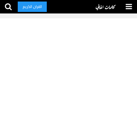
كلمات اغاني
القران الكريم