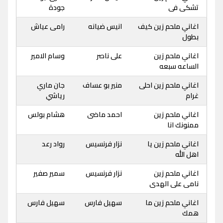
تشكى فى
جودة
اغاني ملحم زين كيف
انيس ضيانه
رامى عياش
بطول
اغاني ملحم زين
على ناصر
وسام الامير
الساعه سبعه
اغاني ملحم زين احلى
منير بو عساف
جان ماري
غرام
رياشي
اغاني ملحم زين
احمد ماضى
هشام بولس
ممنونك انا
اغاني ملحم زين يا
نزار فرنسيس
رواد رعد
اهل الله
اغاني ملحم زين
نزار فرنسيس
سمير صفير
نامى على الهدى
اغاني ملحم زين ما
سهيل فارس
سهيل فارس
همك