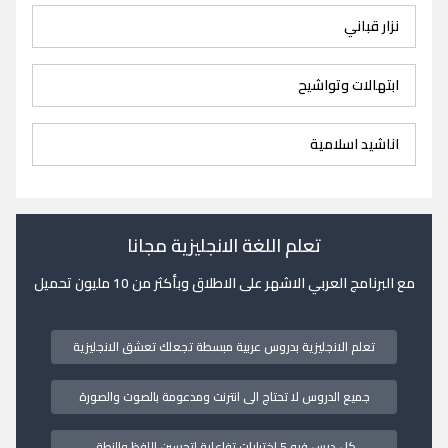
نزار قباني
ابتهالات وتواشيح
اناشيد اسلامية
تعلم اللغة الانجليزية مجانا
مع البرنامج العربي الاشهر على الاطلاق وبأكثر من 10 مليون تحميل
تعلم الانجليزية بدروس عربية مبسطة تجعلك تعشق الانجليزية
جميع الدروس لا تحتاج الى انترنت ومدعومة بالصوت والصورة
كل درس فيه 5 اختبارات تفاعلية لتحسين اللفظ والنطق