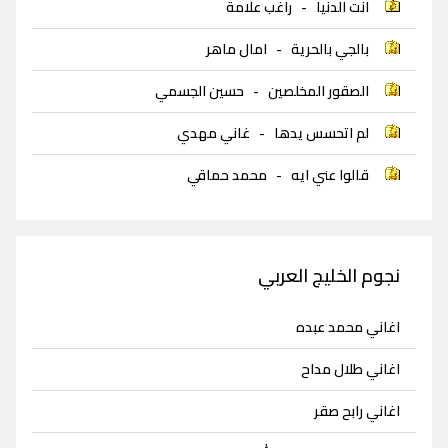
انت الدنيا
-
راغب علامة
بالجي بالحرية
-
امال ماهر
الصقور المخلصين
-
حسين الجسمي
لم اتحسس يدها
-
غاني مهدي
قالوا عني ايه
-
محمد حماقي
نجوم الخليج العربي
اغاني محمد عبده
اغاني طلال مداح
اغاني رابح صقر