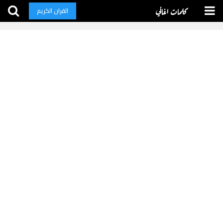
كلمات اغاني
القران الكريم