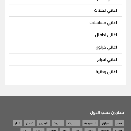
اغاني اعلانات
اغاني مسلسلات
اغاني اطفال
اغاني كرتون
اغاني افراح
اغاني وطنية
مطربين حسب الدول
مصر
العراق
السعودية
الامارات
الكويت
البحرين
عُمان
قطر
الخليج
المغرب
الجزائر
تونس
لبنان
الاردن
سوريا
اليمن