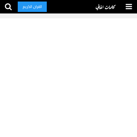
كلمات اغاني
القران الكريم