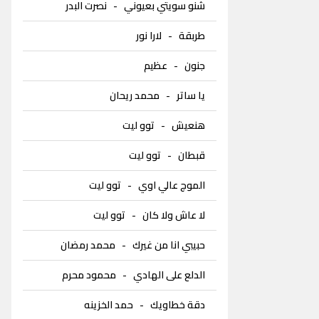
شنو سويتي بعيوني
-
نصرت البدر
طربقة
-
لارا نور
جنون
-
عظيم
يا ساتر
-
محمد ريحان
هنعيش
-
توو ليت
قبطان
-
توو ليت
الموج عالي اوي
-
توو ليت
لا عاش ولا كان
-
توو ليت
حبيبي انا من غيرك
-
محمد رمضان
الدلع على الهادي
-
محمود محرم
دقة خطاويك
-
حمد الخزينه