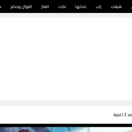
شيلات
راب
دندنها
نكت
الغاز
اقوال وحكم
د
غنية