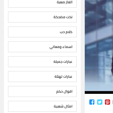
الغاز صعبة
نكت مضحكة
كلام حب
اسماء ومعاني
عبارات جميلة
عبارات تهنئة
اقوال حكم
امثال شعبية