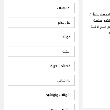
اقتباسات
 اغاني مراد الاحمد Morad Alahmad songs القديمة والجديدة علماً ان
حيث ستكون صفحة
هل تعلم
ن اسم الاغنية
مد
فوائد
اسئلة
قصائد شعرية
نزار قباني
ابتهالات وتواشيح
اناشيد اسلامية