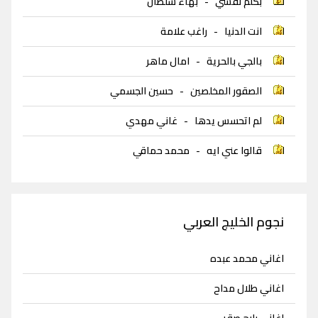
بكلم نفسي
-
بهاء سلطان
انت الدنيا
-
راغب علامة
بالجي بالحرية
-
امال ماهر
الصقور المخلصين
-
حسين الجسمي
لم اتحسس يدها
-
غاني مهدي
قالوا عني ايه
-
محمد حماقي
نجوم الخليج العربي
اغاني محمد عبده
اغاني طلال مداح
اغاني رابح صقر