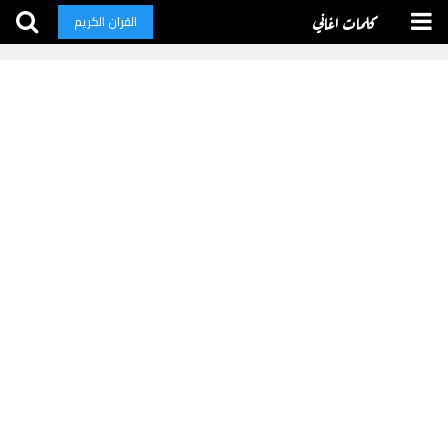
كلمات اغاني
القران الكريم