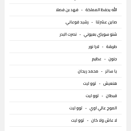
الله يحفظ المملكة
-
فهد بن فصلا
صاين عشرتنا
-
رشيد فوعاني
شنو سويتي بعيوني
-
نصرت البدر
طربقة
-
لارا نور
جنون
-
عظيم
يا ساتر
-
محمد ريحان
هنعيش
-
توو ليت
قبطان
-
توو ليت
الموج عالي اوي
-
توو ليت
لا عاش ولا كان
-
توو ليت