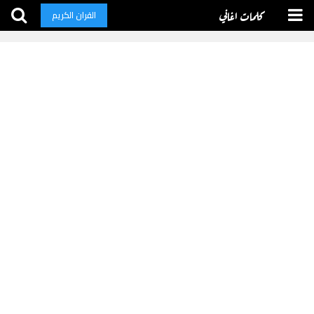
كلمات اغاني
القران الكريم