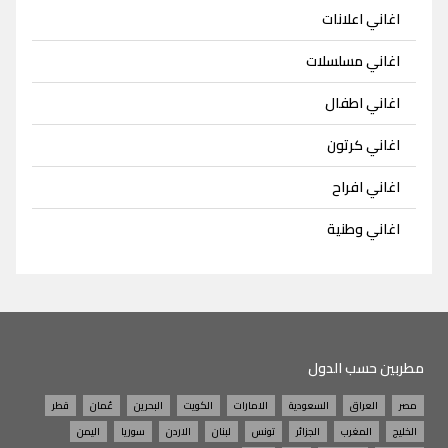
اغاني اعلانات
اغاني مسلسلات
اغاني اطفال
اغاني كرتون
اغاني افراح
اغاني وطنية
مطربين حسب الدول
مصر
العراق
السعودية
الامارات
الكويت
البحرين
عُمان
قطر
الخليج
المغرب
الجزائر
تونس
لبنان
الاردن
سوريا
اليمن