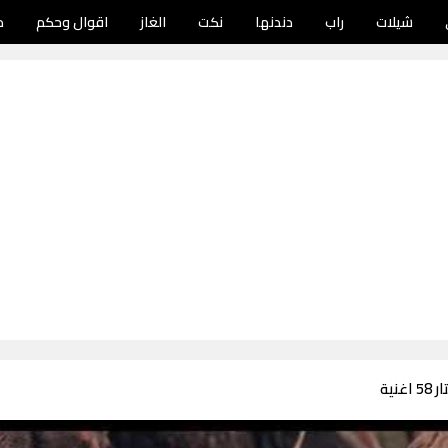
شيلات
راب
دندنها
نكت
الغاز
اقوال وحكم
د
نية