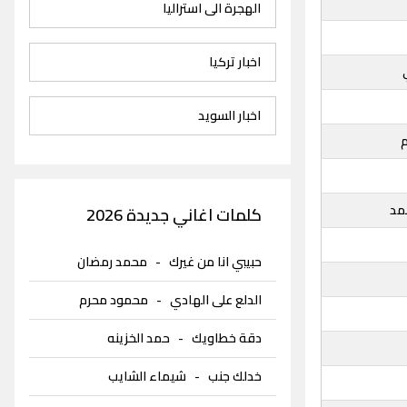
الهجرة الى استراليا
اخبار تركيا
اخبار السويد
م
مد
كلمات اغاني جديدة 2026
حبيبي انا من غيرك
-
محمد رمضان
الدلع على الهادي
-
محمود محرم
دقة خطاويك
-
حمد الخزينه
خدلك جنب
-
شيماء الشايب