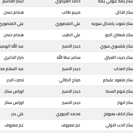
تار يمه عيوني يمه
حامد الغرباوي
ايسر القاسم
تار اقاتل
مريم طالب
همام حسن
ستار نموت يامدلل سويه
علي المنصوري
علي المنصوري
تار شعلتي الجو
علي الطيب
همام حسن
 ستار شتسوي سوي
حيدر الاسير
عبد الله الهمي
تار حبيت الفراق
سامر عطا الله
كرار الجابري
تار اصحاب
حيدر الاسير
عبد السلام مح
تار متعود عليكم
صباح الطائي
نصرت البدر
تار نجوم السما
حيدر الاسير
اوراس ستار
ار انهار
حيدر الاسير
اوراس ستار
تار احلف بعيونج
محمد الجبوري
علي بدر
تار الحب الاولي
غير معروف
غير معروف