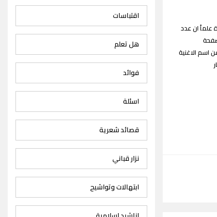
اقتباسات
ار Oras Star songs القديمة والجديدة علماً ان عدد
ن صفحة
هل تعلم
 اسم الاغنية
ار
فوائد
اسئلة
قصائد شعرية
نزار قباني
ابتهالات وتواشيح
اناشيد اسلامية