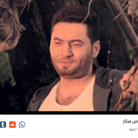
اغاني اوراس ستار
اس ستار