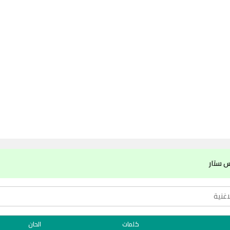
س ستار
كلمات
الحان