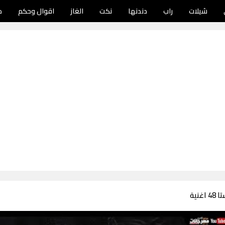
شيلات
راب
دندنها
نكت
الغاز
اقوال وحكم
د
نية