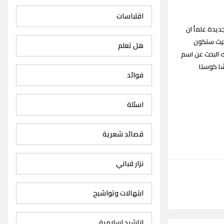
اقتباسات
ي ريشا كوستا Resha Costa songs القديمة والجديدة علماً ان
اسع حيث ستكون
هل تعلم
 البحث عن اسم
يشا كوستا
فوائد
اسئلة
قصائد شعرية
نزار قباني
ابتهالات وتواشيح
اناشيد اسلامية