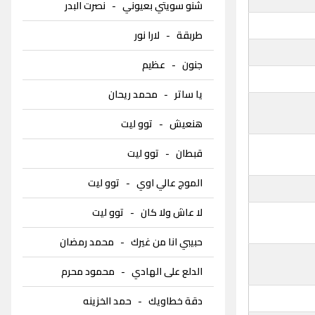
شنو سويتي بعيوني
-
نصرت البدر
طربقة
-
لارا نور
جنون
-
عظيم
يا ساتر
-
محمد ريحان
هنعيش
-
توو ليت
قبطان
-
توو ليت
الموج عالي اوي
-
توو ليت
لا عاش ولا كان
-
توو ليت
حبيبي انا من غيرك
-
محمد رمضان
الدلع على الهادي
-
محمود محرم
دقة خطاويك
-
حمد الخزينه