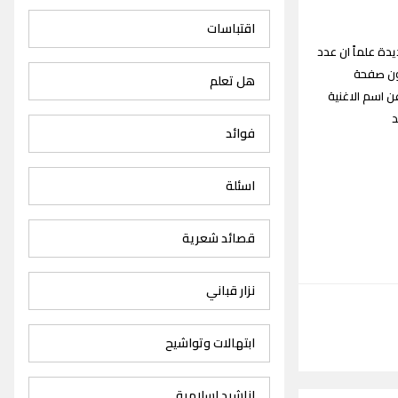
اقتباسات
 صالح سعيد Saleh Saeed songs القديمة والجديدة علماً ان عدد
تكون صفحة
هل تعلم
 اسم الاغنية
يد
فوائد
اسئلة
قصائد شعرية
نزار قباني
ابتهالات وتواشيح
اناشيد اسلامية