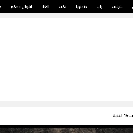
شيلات
راب
دندنها
نكت
الغاز
اقوال وحكم
د
نية