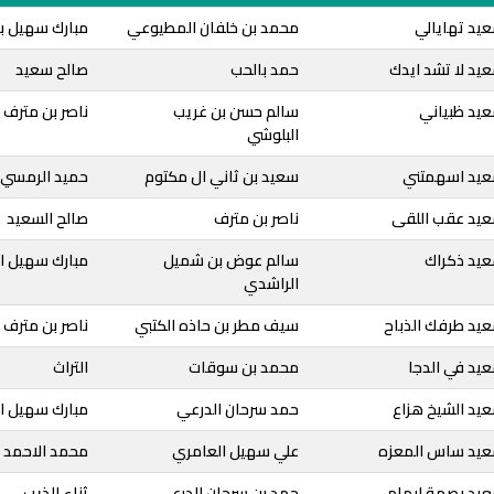
يد تهايالي
محمد بن خلفان المطيوعي
مبارك سهيل ب
يد لا تشد ايدك
حمد بالحب
صالح سعيد
عيد ظبياني
سالم حسن بن غريب
ناصر بن مترف
البلوشي
عيد اسهمتني
سعيد بن ثاني ال مكتوم
حميد الرمسي
عيد عقب اللقى
ناصر بن مترف
صالح السعيد
عيد ذكراك
سالم عوض بن شميل
مبارك سهيل ا
الراشدي
عيد طرفك الذباح
سيف مطر بن حاذه الكتبي
ناصر بن مترف
يد في الدجا
محمد بن سوقات
التراث
يد الشيخ هزاع
حمد سرحان الدرعي
مبارك سهيل ا
عيد ساس المعزه
علي سهيل العامري
محمد الاحمد
عيد بصمة ابهام
حمد بن سرحان الدرعي
ثناء الذيب