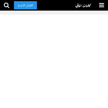
كلمات اغاني
القران الكريم