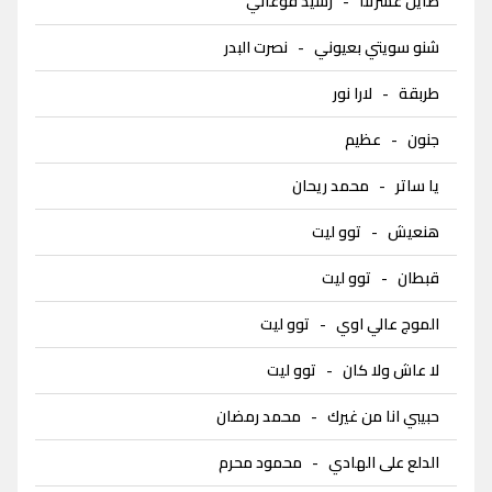
صاين عشرتنا
-
رشيد فوعاني
شنو سويتي بعيوني
-
نصرت البدر
طربقة
-
لارا نور
جنون
-
عظيم
يا ساتر
-
محمد ريحان
هنعيش
-
توو ليت
قبطان
-
توو ليت
الموج عالي اوي
-
توو ليت
لا عاش ولا كان
-
توو ليت
حبيبي انا من غيرك
-
محمد رمضان
الدلع على الهادي
-
محمود محرم