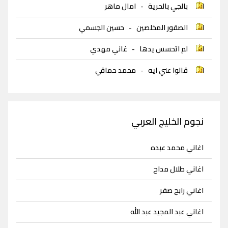
بالجي بالحرية
-
امال ماهر
الصقور المخلصين
-
حسين الجسمي
لم اتحسس يدها
-
غاني مهدي
قالوا عني ايه
-
محمد حماقي
نجوم الخليج العربي
اغاني محمد عبده
اغاني طلال مداح
اغاني رابح صقر
اغاني عبد المجيد عبد الله