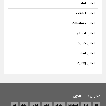
اغاني افلام
اغاني اعلانات
اغاني مسلسلات
اغاني اطفال
اغاني كرتون
اغاني افراح
اغاني وطنية
مطربين حسب الدول
مصر
العراق
السعودية
الامارات
الكويت
البحرين
عُمان
قطر