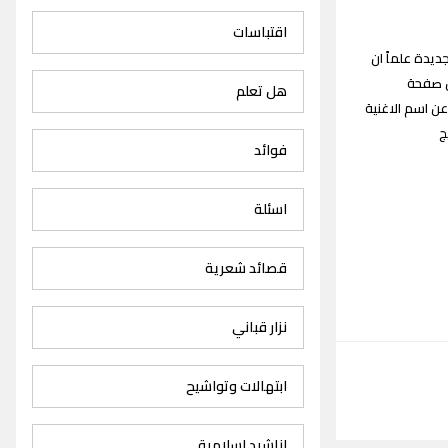
اقتباسات
 وليد صهريج Walid Sahreej songs القديمة والجديدة علماً ان
كون صفحة
هل تعلم
ن اسم الاغنية
يج
فوائد
اسئلة
قصائد شعرية
نزار قباني
ابتهالات وتواشيح
اناشيد اسلامية