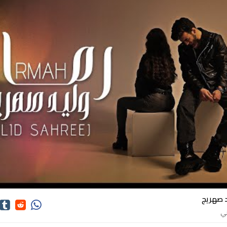
اغاني وليد صهريج
د صهريج