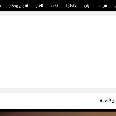
شيلات
راب
دندنها
نكت
الغاز
اقوال وحكم
د
نية