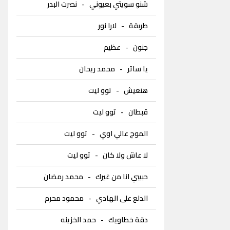
شنو سويتي بعيوني
-
نصرت البدر
طربقة
-
لارا نور
جنون
-
عظيم
يا ساتر
-
محمد ريحان
هنعيش
-
توو ليت
قبطان
-
توو ليت
الموج عالي اوي
-
توو ليت
لا عاش ولا كان
-
توو ليت
حبيبي انا من غيرك
-
محمد رمضان
الدلع على الهادي
-
محمود محرم
دقة خطاويك
-
حمد الخزينه