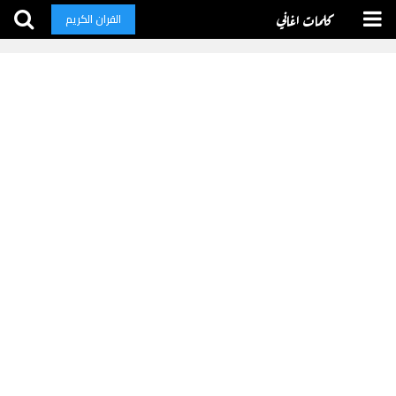
كلمات اغاني
القران الكريم