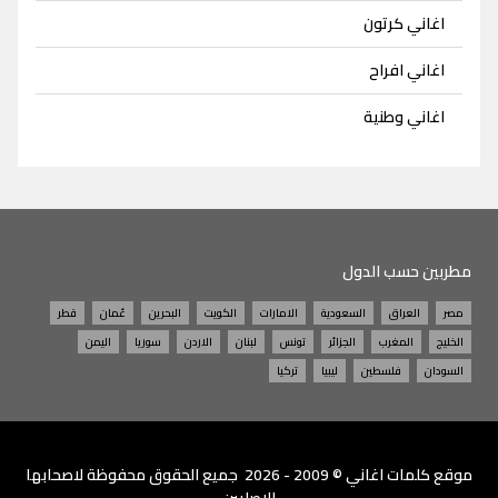
اغاني كرتون
اغاني افراح
اغاني وطنية
مطربين حسب الدول
مصر
العراق
السعودية
الامارات
الكويت
البحرين
عُمان
قطر
الخليج
المغرب
الجزائر
تونس
لبنان
الاردن
سوريا
اليمن
السودان
فلسطين
ليبيا
تركيا
موقع
كلمات اغاني
© 2009 - 2026 جميع الحقوق محفوظة لاصحابها