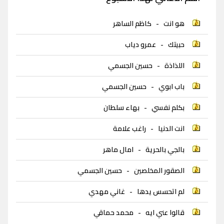
هو انت
-
كاظم الساهر
حبيتك
-
عمرو دياب
اللذاذة
-
حسين الجسمي
باب ابوي
-
حسين الجسمي
بكلم نفسي
-
بهاء سلطان
انت الدنيا
-
راغب علامة
بالجي بالحرية
-
امال ماهر
الصقور المخلصين
-
حسين الجسمي
لم اتحسس يدها
-
غاني مهدي
قالوا عني ايه
-
محمد حماقي