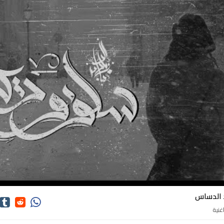
اغاني زياد الدساس
د الدساس