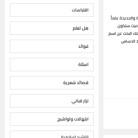
اقتباسات
الكرام جميع اغاني زياد الدساس Zeyad Eldassas songs القديمة والجديدة علماً
 واسع حيث ستكون
هل تعلم
ك البحث عن اسم
ياد الدساس
فوائد
اسئلة
قصائد شعرية
نزار قباني
ابتهالات وتواشيح
اناشيد اسلامية