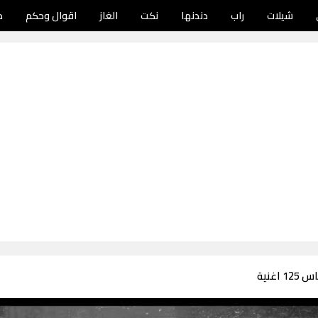
شيلات
راب
دندنها
نكت
الغاز
اقوال وحكم
د
اغنية