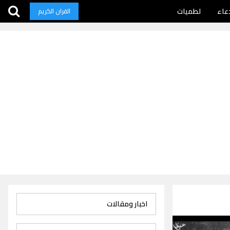
عاء
لطميات
القران الكريم
اخبار ومقالات