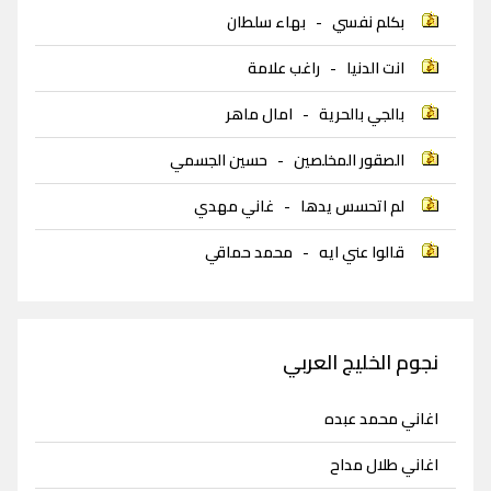
بكلم نفسي
-
بهاء سلطان
انت الدنيا
-
راغب علامة
بالجي بالحرية
-
امال ماهر
الصقور المخلصين
-
حسين الجسمي
لم اتحسس يدها
-
غاني مهدي
قالوا عني ايه
-
محمد حماقي
نجوم الخليج العربي
اغاني محمد عبده
اغاني طلال مداح