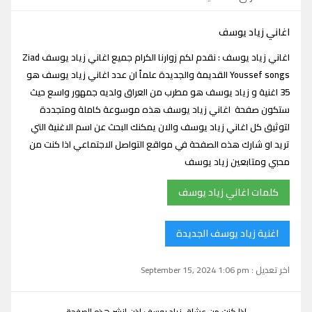
اغاني زياد يوسف
اغاني زياد يوسف : نقدم لكم زوارنا الكرام جميع اغاني زياد يوسف Ziad
Youssef songs القديمة والجديدة علماً ان عدد اغاني زياد يوسف هو
35 اغنية و زياد يوسف هو مطرب من العراق ولديه جمهور واسع حيث
ستكون صفحة اغاني زياد يوسف هذه موسوعة كاملة ومتجددة
لتوثيق كل اغاني زياد يوسف والان يمكنك البحث عن اسم الاغنية التي
تريد او شارك هذه الصفحة في مواقع التواصل الاجتماعي اذا كنت من
محبي ومتابعين زياد يوسف
كلمات اغاني زياد يوسف
اغنية زياد يوسف الجديدة
اخر تعديل : September 15, 2024 1:06 pm
اذا كنت من عشاق زياد يوسف اذن انشر هذه الصفحة