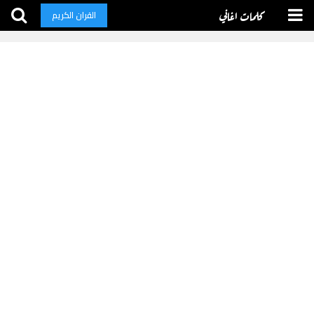
كلمات اغاني
القران الكريم