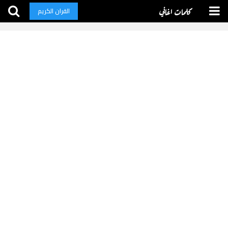
كلمات اغاني
القران الكريم