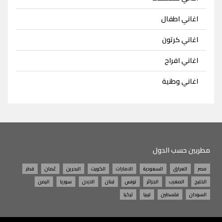
اغاني اطفال
اغاني كرتون
اغاني افراح
اغاني وطنية
مطربين حسب الدول
مصر
العراق
السعودية
الامارات
الكويت
البحرين
عُمان
قطر
الخليج
المغرب
الجزائر
تونس
لبنان
الاردن
سوريا
اليمن
السودان
فلسطين
ليبيا
تركيا