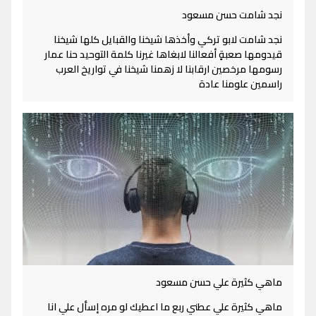
نجد شامت حسن مسعود
نجد شامت لابو تركي وأخذها شيخنا والقبايل كلها شيخنا
قيدومها صعبةٍ أفعالنا لابغاها غيرنا كلمة التوحيد حنا عمار
رسومها مرخصين ارقابنا لا زهمنا شيخنا في تواريخ العرب
راسمين علومنا عادة
ماهي كثيرة علي حسن مسعود
ماهي كثيرة علي عطني ربع ما اعطيك لو مره إسأل علي انا