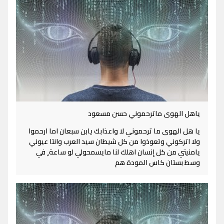
ياهل الهوى ماترحموني حسن مسعود
يا هل الهوى ما ترحموني لا واعذابك يابن سبعان اما ارحموا
ولا اتركوني وتعوذوا من كل شيطان سيد العرب وانتا عيوني
يامنيتي من كل إنسان اهلك لنا مايسمحولي لو ساعة ٍ في
وسط بستان كاس المودة هم