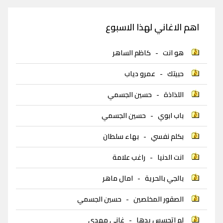
اهم الاغاني لهذا الاسبوع
هو انت
-
كاظم الساهر
حبيتك
-
عمرو دياب
اللذاذة
-
حسين الجسمي
باب ابوي
-
حسين الجسمي
بكلم نفسي
-
بهاء سلطان
انت الدنيا
-
راغب علامة
بالجي بالحرية
-
امال ماهر
الصقور المخلصين
-
حسين الجسمي
لم اتحسس يدها
-
غاني مهدي