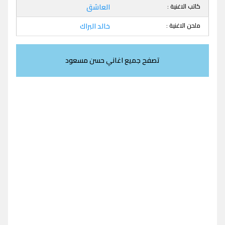
كاتب الاغنية :
العاشق
ملحن الاغنية :
خالد البراك
تصفح جميع اغاني حسن مسعود