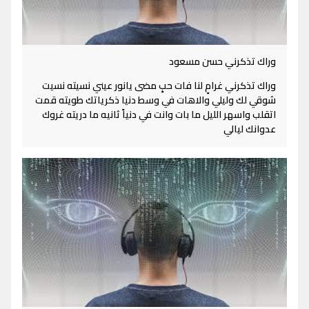
وراك تذكرني حسن مسعود
وراك تذكرني غرامٍ لنا فات حبٍ مضى يانور عيني نسيته نسيت
شوقي لك وليلي والاهات في وسط دنيا ذكرياتك طويته قمت
اتقلب واسهر الليل ما بات وانت في دنياً ثانيه ما دريته غروك
عدوانك ليالي