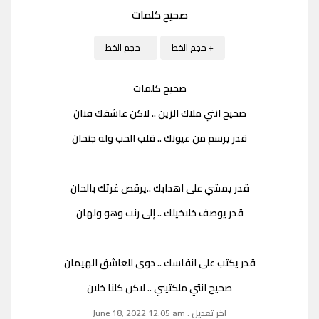
صحيح كلمات
+ حجم الخط
- حجم الخط
صحيح كلمات
صحيح انتي ملاك الزين .. لاكن عاشقك فنان
قدر يرسم من عيونك .. قلب الحب وله جنحان
قدر يمشي على اهدابك ..يرقص غرتك بالحان
قدر يوصف خلاخيلك .. إلى رنت وهو ولهان
قدر يكتب على انفاسك .. دوى للعاشق الهيمان
صحيح انتي ملكتيني .. لاكن كلنا خلان
اخر تعديل : June 18, 2022 12:05 am