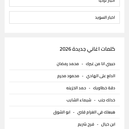
اخبار تركيا
اخبار السويد
كلمات اغاني جديدة 2026
حبيبي انا من غيرك
-
محمد رمضان
الدلع على الهادي
-
محمود محرم
دقة خطاويك
-
حمد الخزينه
خدلك جنب
-
شيماء الشايب
هبعلك في الغرام قلبي
-
ابو الشوق
ابن خيال
-
فرح شريم