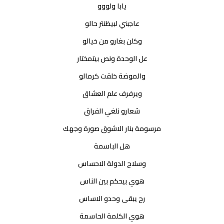
يابا ولووو
عاجبني لبيظنتر حالو
وكلن بغارو من خيالو
عل الوحدة ونص بيتمختار
والموضة خلقت كرمالو
ويرفرف علم العشاق
شعارو نلغي الفراق
مرسومة بنار الاشوق صورة وجهك
هل الباسمة
وسلاح الدولة الاحساس
هوي بيحكم بين الناس
رح يبقى وحدو الاساس
هوي الكلمة الحاسمة