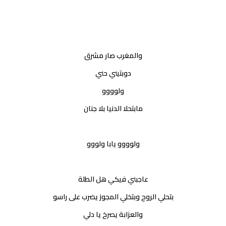
والمغرب صار مشرق
دوبتيني حني
ولوووو
مابتحلا الدنيا بلا جنان
ولوووو يابا ولووو
عاجبني فيكي هل الطلة
بتحلي الروح وبتخلي المجوز يضرب على راسو
والعزابة يصرخ يا دلي