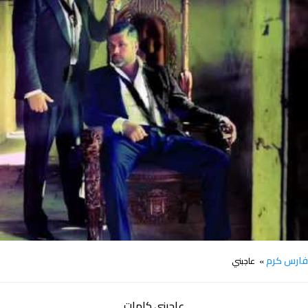
كلمات اغنية عاجبني فارس كرم
ارس كرم
» عاجبني
عاجبني كلمات