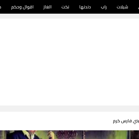
شيلات
راب
دندنها
نكت
الغاز
اقوال وحكم
د
بني فارس كرم