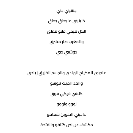
جننتيني جني
خليتيني مايعلق يعلق
الكل فيكي قلبو معلق
والمغرب صار مشرق
دوبتيني حني
عاجبني المكياج الهادي والجسم الخزيق زيادي
والخد الميت تبوسو
كلشي فيكي فوق
لووو ولووو
عاجبني الحلوين شفافو
مكشف عن نص كتافو والفتحة