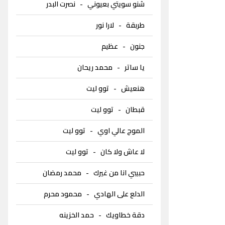
شنو سويتي بعيوني
-
نصرت البدر
طربقة
-
لارا نور
جنون
-
عظيم
يا ساتر
-
محمد ريحان
هنعيش
-
توو ليت
قبطان
-
توو ليت
الموج عالي اوي
-
توو ليت
لا عاش ولا كان
-
توو ليت
حبيبي انا من غيرك
-
محمد رمضان
الدلع على الهادي
-
محمود محرم
دقة خطاويك
-
حمد الخزينه