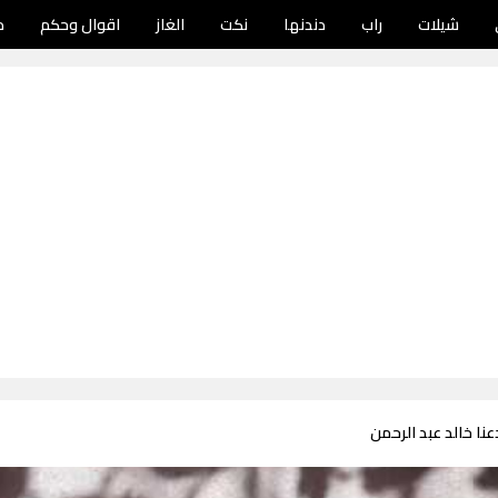
شيلات
راب
دندنها
نكت
الغاز
اقوال وحكم
د
عنا خالد عبد الرحمن