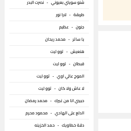
شنو سويتي بعيوني
-
نصرت البدر
طربقة
-
لارا نور
جنون
-
عظيم
يا ساتر
-
محمد ريحان
هنعيش
-
توو ليت
قبطان
-
توو ليت
الموج عالي اوي
-
توو ليت
لا عاش ولا كان
-
توو ليت
حبيبي انا من غيرك
-
محمد رمضان
الدلع على الهادي
-
محمود محرم
دقة خطاويك
-
حمد الخزينه