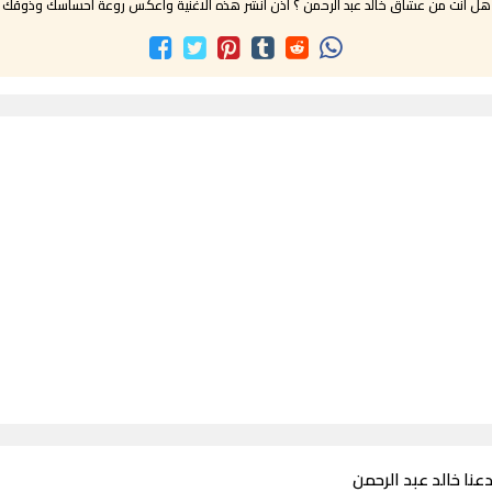
هل انت من عشاق خالد عبد الرحمن ؟ اذن انشر هذه الاغنية واعكس روعة احساسك وذوقك
عنا خالد عبد الرحمن