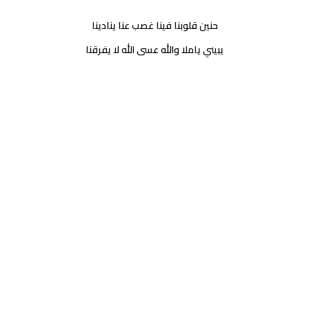
حنين قلوبنا فينا غصب عنا ينادينا
يبيني ياملا والله عسى الله لا يفرقنا