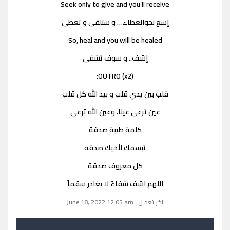
Seek only to give and you’ll receive
إسع نحوالعطاء… و ستلقى و تعطى
So, heal and you will be healed
إشف.. و سوف تشفى
OUTRO (x2):
قلب بين يدي قلب و بيد الله كل قلب
عين ترعى عينا، وعين الله ترعى
كلمة طيبة صدقة
تبسمك لأخيك صدقه
كل معروف صدقة
اللهم اشف شفاءً لا يغادر سقماً
اخر تعديل : June 18, 2022 12:05 am