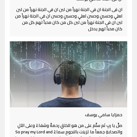
ان فى الجنة ان في الجنة نهراً من لبن ان في الجنة نهراً من لبن
لعليٍ وحسينٍ وحسن لعليٍ وحسينٍ وحسن ان في الجنة نهراً من
لبن ان في الجنة نهراً من لبن كل من كان محباً لهم كل من
كان محباً لهم يدخل
حمزايا سامي يوسف
صلِّ يا ربِ ثم سلِّم على من هو للخلقِ رحمةٌ وشفاءُ وعلى الآلِ
والصحابةِ جمعاً ما تزينت بالنجومِ سماءُ So pray my Lord and