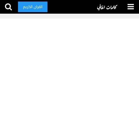
كلمات اغاني
القران الكريم