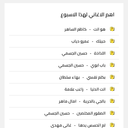
اهم الاغاني لهذا الاسبوع
هو انت
-
كاظم الساهر
حبيتك
-
عمرو دياب
اللذاذة
-
حسين الجسمي
باب ابوي
-
حسين الجسمي
بكلم نفسي
-
بهاء سلطان
انت الدنيا
-
راغب علامة
بالجي بالحرية
-
امال ماهر
الصقور المخلصين
-
حسين الجسمي
لم اتحسس يدها
-
غاني مهدي