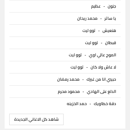
جنون
-
عظيم
يا ساتر
-
محمد ريحان
هنعيش
-
توو ليت
قبطان
-
توو ليت
الموج عالي اوي
-
توو ليت
لا عاش ولا كان
-
توو ليت
حبيبي انا من غيرك
-
محمد رمضان
الدلع على الهادي
-
محمود محرم
دقة خطاويك
-
حمد الخزينه
شاهد كل الاغاني الجديدة