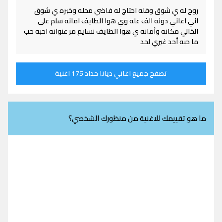
روح له ي شوق وقله احتاج له فاضي محله وخبره ي شوق
اني اعاني دونه الف عله وي هوا الطايف امانه سلم على
الخالي مكانه وأمانه ي هوا الطايف نسايم مر عنوانه احبه حب
ما حبه أحد غيري لحد
تصفح جميع اغاني ديانا حداد 175 اغنية
ما هو تقييمك للاغنية من منظورك الشخصي؟