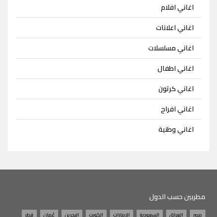
اغاني افلام
اغاني اعلانات
اغاني مسلسلات
اغاني اطفال
اغاني كرتون
اغاني افراح
اغاني وطنية
مطربين حسب الدول
مصر
العراق
السعودية
الامارات
الكويت
البحرين
عُمان
قطر