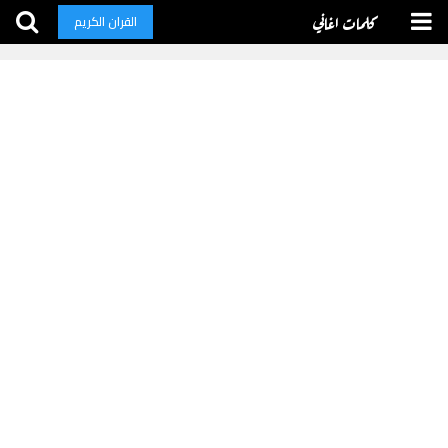
كلمات اغاني
القران الكريم