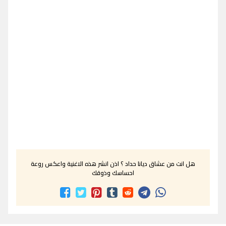
هل انت من عشاق ديانا حداد ؟ اذن انشر هذه الاغنية واعكس روعة
احساسك وذوقك