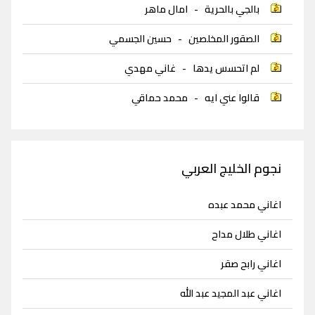
بالجي بالحرية
-
امال ماهر
الصقور المخلصين
-
حسين الجسمي
لم اتحسس يدها
-
غاني مهدي
قالوا عني ايه
-
محمد حماقي
نجوم الخليج العربي
اغاني محمد عبده
اغاني طلال مداح
اغاني رابح صقر
اغاني عبد المجيد عبد الله