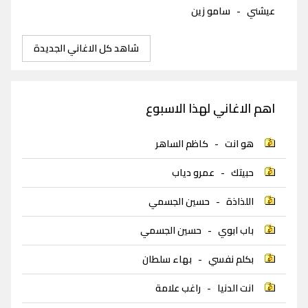
عيشني
-
سامو زين
شاهد كل الاغاني الجديدة
اهم الاغاني لهذا الاسبوع
هو انت
-
كاظم الساهر
حبيتك
-
عمرو دياب
اللذاذة
-
حسين الجسمي
باب ابوي
-
حسين الجسمي
بكلم نفسي
-
بهاء سلطان
انت الدنيا
-
راغب علامة