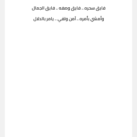
فايق سحره .. فايق وصفه .. فايق الجمال
وأمشي بأمره .. آمن ولفي .. يامر بالدلال