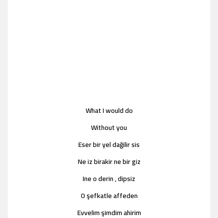
What I would do
Without you
Eser bir yel dağilir sis
Ne iz birakir ne bir giz
Ine o derin , dipsiz
O şefkatle affeden
Evvelim şimdim ahirim