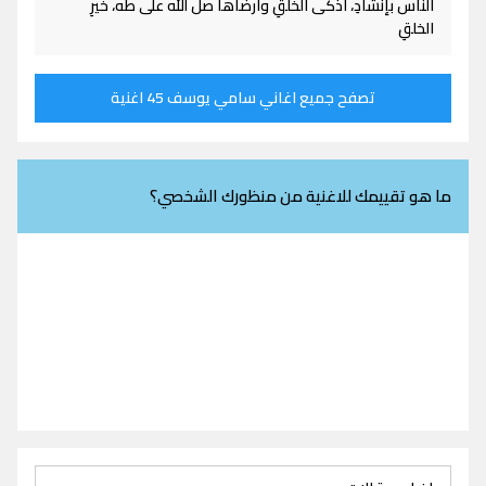
الناس بإنشادِ، أذكى الخلقِ وأرضاها صلَّ الله على طه، خيرِ
الخلقِ
تصفح جميع اغاني سامي يوسف 45 اغنية
ما هو تقييمك للاغنية من منظورك الشخصي؟