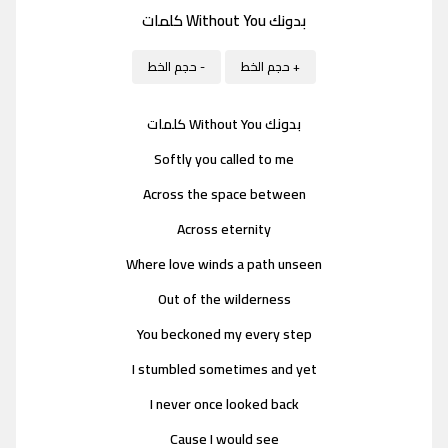
بدونك Without You كلمات
+ حجم الخط
- حجم الخط
بدونك Without You كلمات
Softly you called to me
Across the space between
Across eternity
Where love winds a path unseen
Out of the wilderness
You beckoned my every step
I stumbled sometimes and yet
I never once looked back
Cause I would see