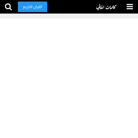
كلمات اغاني
القران الكريم