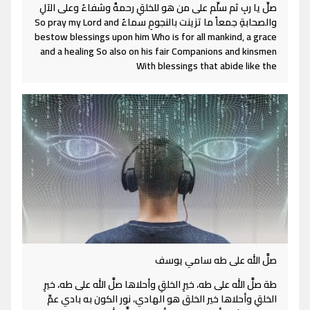
صلِّ يا ربِ ثم سلِّم على من هو للخلقِ رحمةٌ وشفاءُ وعلى الآلِ
والصحابةِ جمعاً ما تزينت بالنجومِ سماءُ So pray my Lord and
bestow blessings upon him Who is for all mankind, a grace
and a healing So also on his fair Companions and kinsmen
With blessings that abide like the
صلَّ الله على طه سامي يوسف
طة صلَّ الله على طه، خيرِ الخلقِ وأحلاها صلَّ الله على طه، خيرِ
الخلقِ وأحلاها خير الخلق هو الهادي، نور الكون به بادي عمِّ