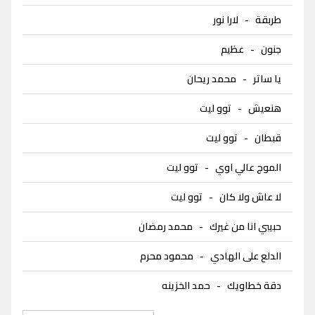
طربقة
-
لارا نور
جنون
-
عظيم
يا ساتر
-
محمد ريحان
هنعيش
-
توو ليت
قبطان
-
توو ليت
الموج عالي اوي
-
توو ليت
لا عاش ولا كان
-
توو ليت
حبيبي انا من غيرك
-
محمد رمضان
الدلع على الهادي
-
محمود محرم
دقة خطاويك
-
حمد الخزينه