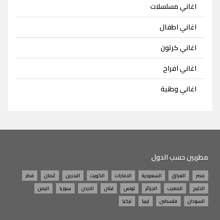
اغاني مسلسلات
اغاني اطفال
اغاني كرتون
اغاني افراح
اغاني وطنية
مطربين حسب الدول
مصر
العراق
السعودية
الامارات
الكويت
البحرين
عُمان
قطر
الخليج
المغرب
الجزائر
تونس
لبنان
الاردن
سوريا
اليمن
السودان
فلسطين
ليبيا
تركيا