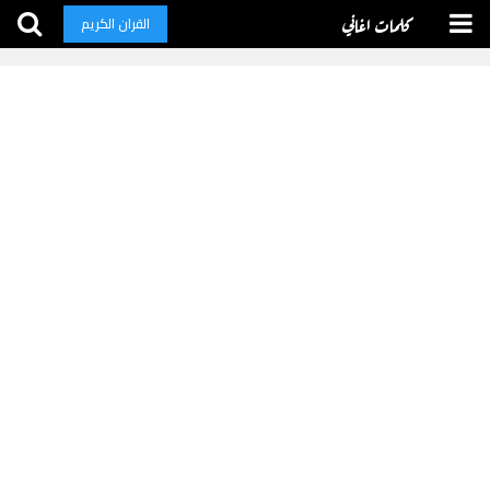
كلمات اغاني
القران الكريم