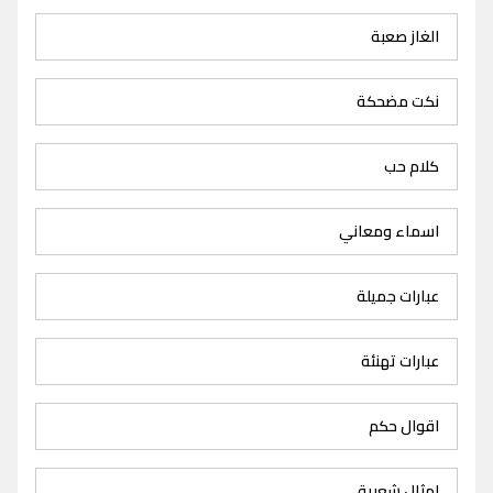
الغاز صعبة
نكت مضحكة
كلام حب
اسماء ومعاني
عبارات جميلة
عبارات تهنئة
اقوال حكم
امثال شعبية