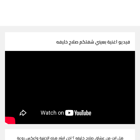
فيديو اغنية بعيني شفتكم صلاح خليفه
هل انت من عشاق صلاح خليفه ؟ اذن انشر هذه الاغنية واعكس روعة