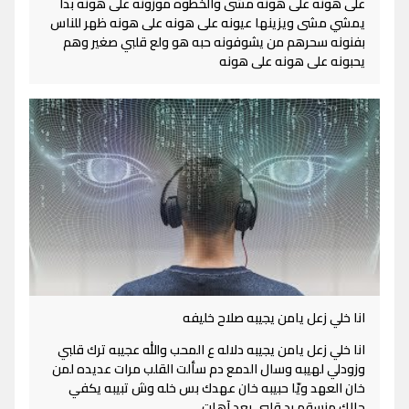
على هونه على هونه مشى والخطوه موزونه على هونه بدا
يمشي مشى ويزينها عيونه على هونه على هونه ظهر للناس
بفنونه سحرهم من يشوفونه حبه هو ولع قلبي صغير وهم
يحبونه على هونه على هونه
انا خلي زعل يامن يجيبه صلاح خليفه
انا خلي زعل يامن يجيبه دلاله ع المحب والله عجيبه ترك قلبي
وزودلي لهيبه وسال الدمع دم سألت القلب مرات عديده لمن
خان العهد ويّا حبيبه خان عهدك بس خله وش تبيبه يكفي
حالك منسقم رد قلبي بعد آهات ٍ