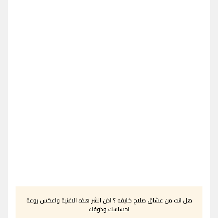
هل انت من عشاق صلاح خليفه ؟ اذن انشر هذه الاغنية واعكس روعة
احساسك وذوقك