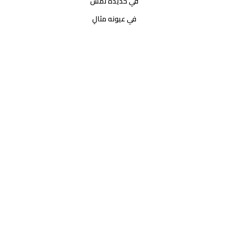
في خديده نمش
في عيونه مثالِ