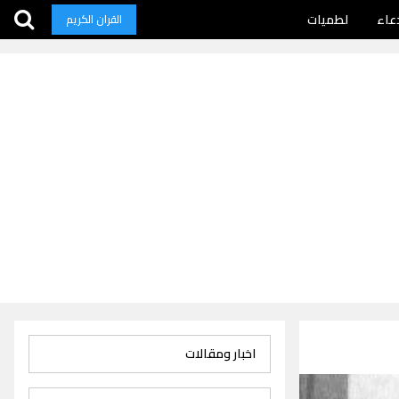
عاء
لطميات
القران الكريم
اخبار ومقالات