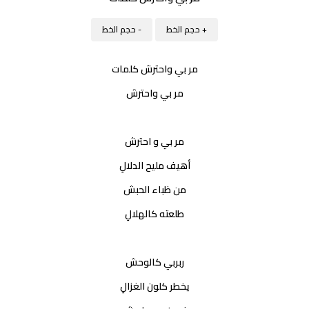
+ حجم الخط
- حجم الخط
مر بي واحترش كلمات
مر بي واحترش
مر بي و احترش
أهيف مليح الدلالِ
من ظباء الحبش
طلعته كالهلالِ
ربربي كالوحش
يخطر كلون الغزالِ