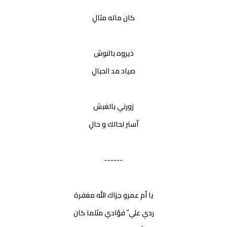
كان ماله مثالِ
ذيروه بالنوش
صياد مد الحبالِ
زورني بالغبش
أستر لحالك و حالِ
------
يا أم عمرو جزاك الله مغفرة
ردي علي ّ فؤادي مثلما كان