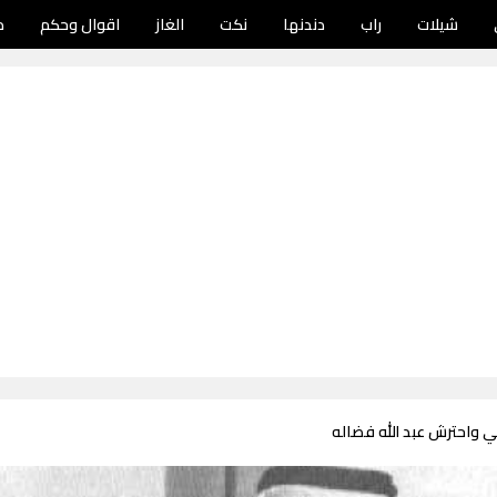
شيلات
راب
دندنها
نكت
الغاز
اقوال وحكم
د
ي واحترش عبد الله فضاله