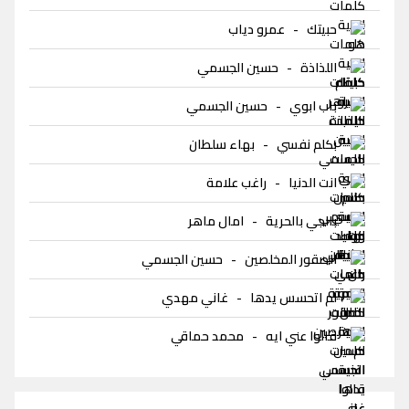
حبيتك
-
عمرو دياب
اللذاذة
-
حسين الجسمي
باب ابوي
-
حسين الجسمي
بكلم نفسي
-
بهاء سلطان
انت الدنيا
-
راغب علامة
بالجي بالحرية
-
امال ماهر
الصقور المخلصين
-
حسين الجسمي
لم اتحسس يدها
-
غاني مهدي
قالوا عني ايه
-
محمد حماقي