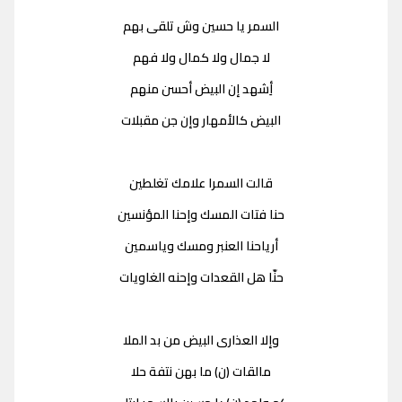
السمر يا حسين وش تلقى بهم
لا جمال ولا كمال ولا فهم
أِشهد إن البيض أحسن منهم
البيض كالأمهار وإن جن مقبلات
قالت السمرا علامك تغلطين
حنا فتات المسك وإحنا المؤنسين
أرياحنا العنبر ومسك وياسمين
حنّا هل القعدات وإحنه الغاويات
وإلا العذارى البيض من بد الملا
مالقات (ن) ما بهن نتفة حلا