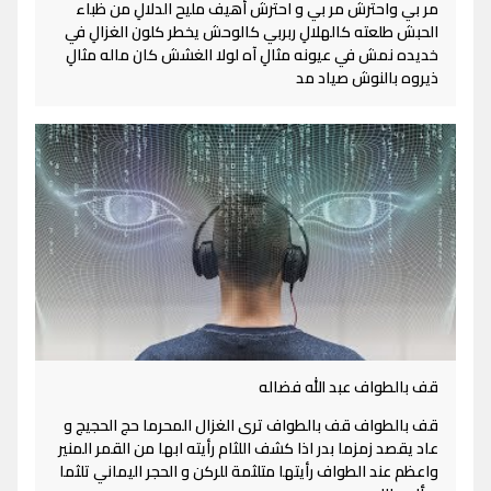
مر بي واحترش مر بي و احترش أهيف مليح الدلالِ من ظباء
الحبش طلعته كالهلالِ ربربي كالوحش يخطر كلون الغزالِ في
خديده نمش في عيونه مثالِ آه لولا الغشش كان ماله مثالِ
ذيروه بالنوش صياد مد
قف بالطواف عبد الله فضاله
قف بالطواف قف بالطواف ترى الغزال المحرما حج الحجيج و
عاد يقصد زمزما بدر اذا كشف اللثام رأيته ابها من القمر المنير
واعظم عند الطواف رأيتها متلثمة للركن و الحجر اليماني تلثما