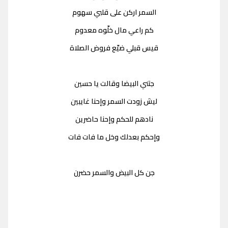
السمر اركن على قلبي سهوم
كم راعي مال خلّوه معدوم
قيس قبلي ضيّع فروض الصلاة
جتني البيضا وقالت يا حسين
ليش زودت السمر وإحنا غايبين
نادهم للحكم وإحنا حاضرين
وإحكم بعدلك وخل ما فات فات
جن كل البيض والسمر حضرن