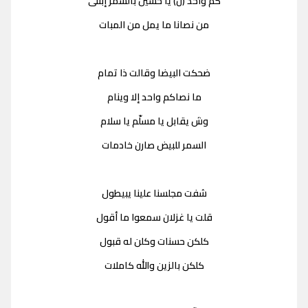
كم واحد (ن) يا حسين بالسمر إبتلى
من نصانا ما يمل من المبات
ضحكت البيضا وقالت ذا تمام
ما نصاكم واحد إلا وينام
وش يقابل يا مسلّم يا سلام
السمر للبيض صارن خادمات
شفت مجلسنا علينا يبيطول
قلت يا غزلان سمعوا ما أقول
كلكن حسنات وكلن له قبول
كلكن بالزين والله كاملات