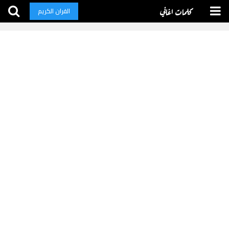
كلمات اغاني
القران الكريم