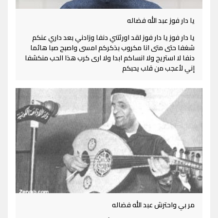
يا دار فوز عبد الله فضاله
يا دار فوز يا دار فوز لقد اورثتني دنفا وزادني بعد داري عنكم
شغفا حتى متى انا مكروب بذكركم امسى واصبح صبا هائما
دنفا لا استريح ولا انساكم ابدا ولا ارى كرب هذا الحب منكشفا
إني لأعجب من قلب يحبكم
مر بي واحترش عبد الله فضاله