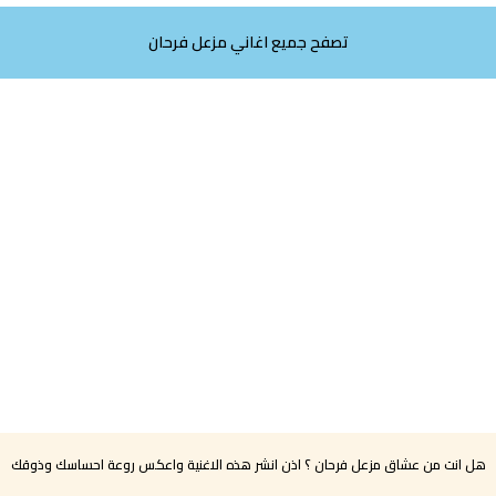
تصفح جميع اغاني مزعل فرحان
هل انت من عشاق مزعل فرحان ؟ اذن انشر هذه الاغنية واعكس روعة احساسك وذوقك