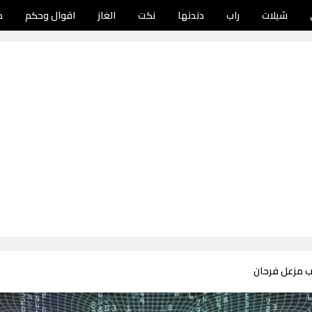
شيلات
راب
دندنها
نكت
الغاز
اقوال وحكم
د
ب مزعل فرحان