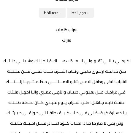
+ حجم الخط
- حجم الخط
سراب كلمات
سراب
اكـرمــي يـالــي تقـهـونـي الــعــذاب هــــاك فـنـجـالـك وشـيـلــي دلــتــك
مـن خداعـك ارتــوى قلـبـي وتــاب اشـــرب حـــب بـقــى مـــن عـلـتــك
الشباب اقفى وطفل الامس شابو الامـــانــــي حـطـمــتــهــا زلــــتــــك
فـي غرامـك طــل بعيـونـي ضـبـاب وانتهـى عمـري وانـا اجهـل ملـتـك
عشـت تايـه جـاهـل اطــرد ســراب يــوم عـيـدي كــان لحـظـة طـلـتـك
يـا خسـارة كيـف ضنـي فـي خـاب كـيــف طافـتـنـي خـوافــي حـيـرتــك
وش بقى لا صار ما فـاد العتـاب كــود اغـــادر قـبــل احـيــك حـلـتـك