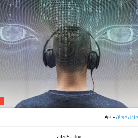
كلمات اغنية سراب مزعل فرحان
زعل فرحان
» سراب
سراب كلمات