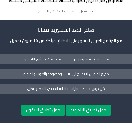
عنك ابرحل دام ذا عيني الصواب هــــاك فـنـجـالـك وشـيـلــي دلــتــك
اخر تعديل : June 18, 2022 12:05 am
تعلم اللغة الانجليزية مجانا
مع البرنامج العربي الاشهر على الاطلاق وبأكثر من 10 مليون تحميل
تعلم الانجليزية بدروس عربية مبسطة تجعلك تعشق الانجليزية
جميع الدروس لا تحتاج الى انترنت ومدعومة بالصوت والصورة
كل درس فيه 5 اختبارات تفاعلية لتحسين اللفظ والنطق
حمل تطبيق الاندرويد
حمل تطبيق الايفون