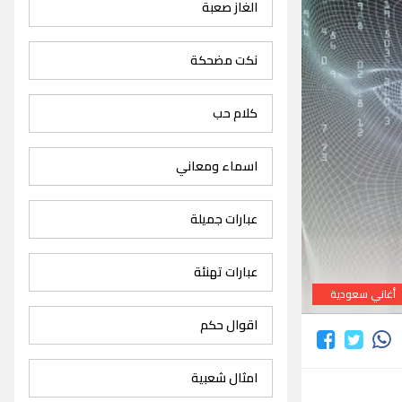
الغاز صعبة
نكت مضحكة
كلام حب
اسماء ومعاني
عبارات جميلة
عبارات تهنئة
أغاني سعودية
اقوال حكم
امثال شعبية