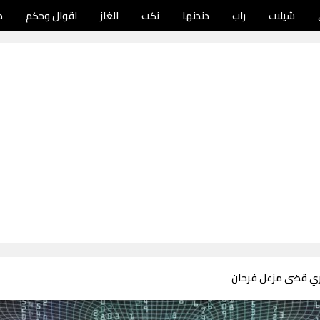
شيلات
راب
دندنها
نكت
الغاز
اقوال وحكم
د
ري قضى مزعل فرحان