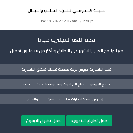
عــيــت هـمـومــي تــتــرك الـقـلــب والــبــال
اخر تعديل : June 18, 2022 12:05 am
تعلم اللغة الانجليزية مجانا
مع البرنامج العربي الاشهر على الاطلاق وبأكثر من 10 مليون تحميل
تعلم الانجليزية بدروس عربية مبسطة تجعلك تعشق الانجليزية
جميع الدروس لا تحتاج الى انترنت ومدعومة بالصوت والصورة
كل درس فيه 5 اختبارات تفاعلية لتحسين اللفظ والنطق
حمل تطبيق الاندرويد
حمل تطبيق الايفون