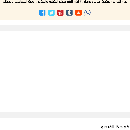
هل انت من عشاق مزعل فرحان ؟ اذن انشر هذه الاغنية واعكس روعة احساسك وذوقك
لكم هذا الفيديو