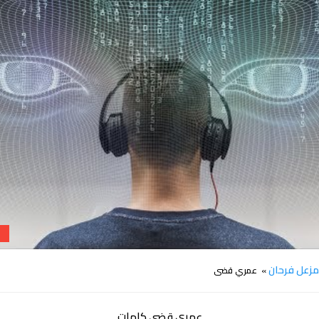
كلمات اغنية عمري قضى مزعل فرحان
زعل فرحان
» عمري قضى
عمري قضى كلمات