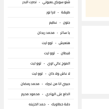
شنو سويتي بعيوني
-
نصرت البدر
طربقة
-
لارا نور
جنون
-
عظيم
يا ساتر
-
محمد ريحان
هنعيش
-
توو ليت
قبطان
-
توو ليت
الموج عالي اوي
-
توو ليت
لا عاش ولا كان
-
توو ليت
حبيبي انا من غيرك
-
محمد رمضان
الدلع على الهادي
-
محمود محرم
دقة خطاويك
-
حمد الخزينه