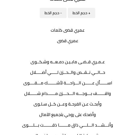
+ حجم الخط
- حجم الخط
عمري قضى كلمات
عمري قضى
عـمـري قـضـى مابـيـن دمـعــه وشـكــوى
حــالــي نــقــص والــحــزن لـــــي أضـــــلال
اســــــأل عــــــن الـــراحـــة لأشـــــــك مـــقــــوى
واقــــــف بـــوجـــه الـــحـــزن مــــــدام شــــــلال
وأبحـث عـن الفرحـة وعــن كــل سـلـوى
وأضحك على روحي بتجميع الآمال
وأنـــشـــد الـــلـــي ذاق مـــــــا ذقـــــــت بـــلــــوى