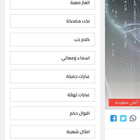
الغاز صعبة
نكت مضحكة
كلام حب
اسماء ومعاني
عبارات جميلة
عبارات تهنئة
أغاني سعودية
اقوال حكم
امثال شعبية