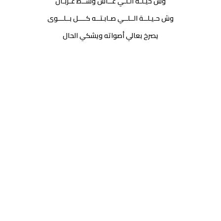
وش حيـلـة الـلـي عــاش وســط غـربـال
وش حـيـلــة الــلــي صـابـتــه كــــل بــلـــوى
يصرخ بعالي أصواته ويشكي الحال