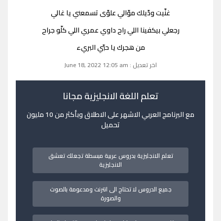
غنّيت ودّيلك موّالي علوّى تسمعني يا غالي
رجعلي بيكفينا اللي راح داوي عمري اللي كلّو جراح
من هجرك يا حبّي البريء
اخر تعديل : June 18, 2022 12:05 am
تعلم اللغة الانجليزية مجانا
مع البرنامج العربي الاشهر على الاطلاق وبأكثر من 10 مليون
تحميل
تعلم الانجليزية بدروس عربية مبسطة تجعلك تعشق
الانجليزية
جميع الدروس لا تحتاج الى انترنت ومدعومة بالصوت
والصورة