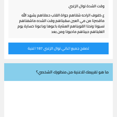
وقت الشدة نوال الزغبي
ع كفوف الراحه شلناهم جواة القلب حملناهم يشهد الله
ماقصرنا من مي العين سقيناهم وقت الشده ماشفناهم
نسيونا ونحنا القويناهم العشرة باعوها وباعونا خسارة يوم
الغليناهم حبيناهم ماحبونا ومن بعد
تصفح جميع اغاني نوال الزغبي 187 اغنية
ما هو تقييمك للاغنية من منظورك الشخصي؟