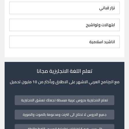
نزار قباني
ابتهالات وتواشيح
اناشيد اسلامية
تعلم اللغة الانجليزية مجانا
مع البرنامج العربي الاشهر على الاطلاق وبأكثر من 10 مليون تحميل
تعلم الانجليزية بدروس عربية مبسطة تجعلك تعشق الانجليزية
جميع الدروس لا تحتاج الى انترنت ومدعومة بالصوت والصورة
كل درس فيه 5 اختبارات تفاعلية لتحسين اللفظ والنطق