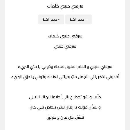
سرقني حنيني كلمات
+ حجم الخط
- حجم الخط
سرقني حنيني كلمات
سرقني حنيني
سرقني حنيني و الحلم العتيق لعندك ودّوني يا حبّي البريء
أخدوني لذكرياتي لأجمل حبّ بحياتي لعندك ودّوني يا حبّي البريء
حنّيت و شو تخطر ع بالي أحلامنا بهاك الليالي
و بسأل قولك يا زمان ليش بيخلص يللي كان
نتشرّد كل مين ع طريق