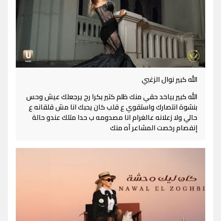
الله كبير نوال الزغبي
الله كبير بياخد حقي منك ظلم كتير بكرا رح يرجعلك عيش وحس
بنشوة انتصارك واستقوي ع قلب كان يحبك انا مش قلقانه ع
حالي ولا زعلانه عالغرام انا مصدومه ب حدا متلك عندو حالة
إنفصام رخصت المشاعر آه منك