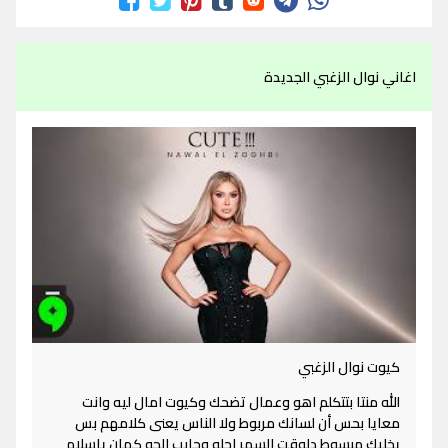
اغاني نوال الزغبي الجديدة
كيوت نوال الزغبي
الله منتا بتتكلم اهو وعمال تضحك وكيوت امال ليه وانت
معايا بحس أن لسانك مربوط ولا الناس يعنى كلامهم بس
يخليك مبسوط دلوقت السهر احلو وحابب الجو كمان ياسلام