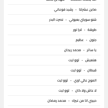
صاين عشرتنا
-
رشيد فوعاني
شنو سويتي بعيوني
-
نصرت البدر
طربقة
-
لارا نور
جنون
-
عظيم
يا ساتر
-
محمد ريحان
هنعيش
-
توو ليت
قبطان
-
توو ليت
الموج عالي اوي
-
توو ليت
لا عاش ولا كان
-
توو ليت
حبيبي انا من غيرك
-
محمد رمضان