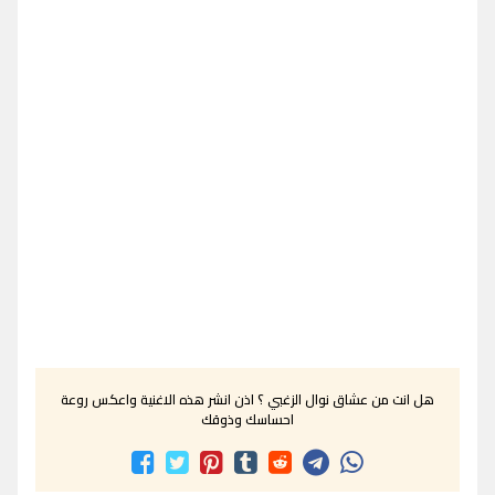
هل انت من عشاق نوال الزغبي ؟ اذن انشر هذه الاغنية واعكس روعة
احساسك وذوقك