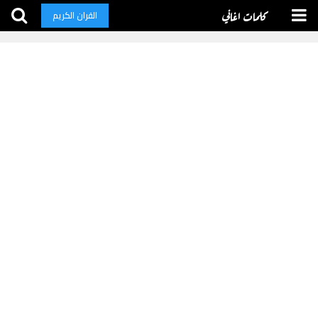
كلمات اغاني
القران الكريم