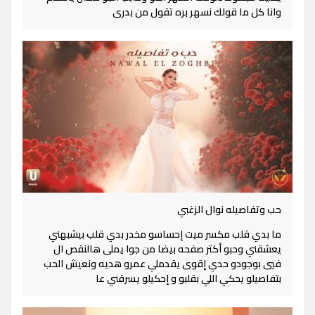
وانا كل ما قولك نسهر بره تقول من بدرى
حب وتفاصيله نوال الزغبي
ما بدي قلب مكسر ميت إحساسو مخدر بدي قلب بيشبهني
يعشقني وحبو أكتر صفحه بيضا من جوا يملى هالنقص ال
فيي بوجودو حدي إقوى يقدملي عمرو هديه ونعيش الحب
بتفاصيلو يحكي اللي بقلبو و إحكيلو يسرقني عا