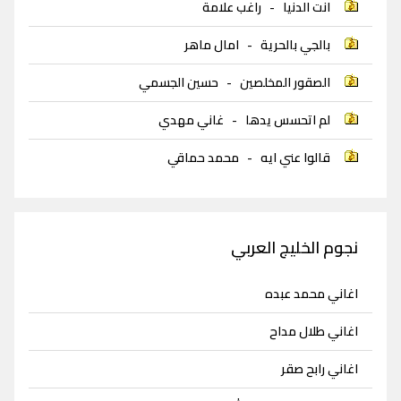
انت الدنيا
-
راغب علامة
بالجي بالحرية
-
امال ماهر
الصقور المخلصين
-
حسين الجسمي
لم اتحسس يدها
-
غاني مهدي
قالوا عني ايه
-
محمد حماقي
نجوم الخليج العربي
اغاني محمد عبده
اغاني طلال مداح
اغاني رابح صقر