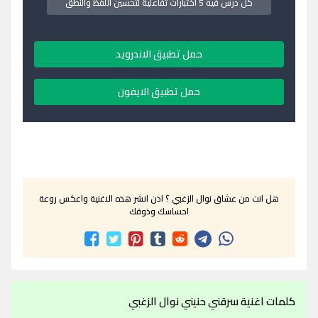
كل درس فيه 5 اختبارات تفاعلية لتحسين اللفظ والنطق
حمل تطبيق الاندرويد
حمل تطبيق الايفون
هل انت من عشاق نوال الزغبي ؟ اذن انشر هذه الاغنية واعكس روعة
احساسك وذوقك
كلمات اغنية سرقني حنيني نوال الزغبي