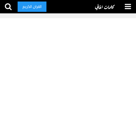
كلمات اغاني
القران الكريم