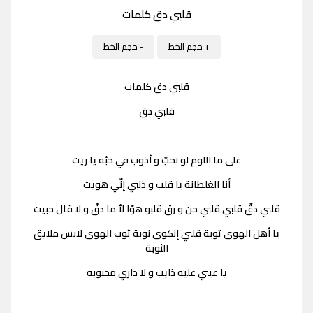
قلبي دق كلمات
+ حجم الخط
- حجم الخط
قلبي دق كلمات
قلبي دق
على ما اللوم لو نحبّ و أذوب في حبّه يا ريت
أنا الغلطانة يا قلب و ذنبي إنّي هويت
قلبي دقّ قلبي قلبي حن و رق قلبو هوّا لأ ما دقّ و لا قال حبيت
يا أهل الهوى توبة قلبي إنكوى نوبة ثوب الهوى لابس ملايق
الثوبة
يا عيني عليه ذايب و لا داري محبوبه