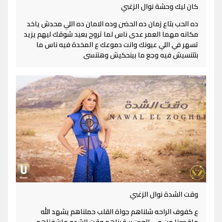
كان ليك وحشة نوال الزغبي
ده الحب بتاع زمان ده الحضن وده الامان ده اللي محدش ياخد
مكانه مهما العمر عدى ناس لما تروح بعيد شوقك ليهم يزيد
تسهر في اللي عيونك وانت دموعك ع المخدة فيه ناس ما
بتتنسيش فيه وجع ما بينحكيش وهتنسى
وقت الشدة نوال الزغبي
ع كفوف الراحه شلناهم جواة القلب حملناهم يشهد الله