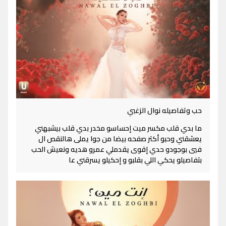
حب وتفاصيله نوال الزغبي
ما بدي قلب مكسر ميت إحساسو مخدر بدي قلب بيشبهني
يعشقني وحبو أكتر صفحه بيضا من جوا يملى هالنقص ال
فيي بوجودو حدي إقوى يقدملي عمرو هديه ونعيش الحب
بتفاصيلو يحكي اللي بقلبو و إحكيلو يسرقني عا