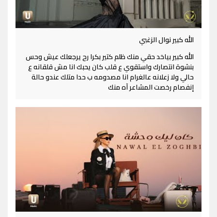
الله كبير نوال الزغبي
الله كبير بياخد حقي منك ظلم كتير بكرا رح يرجعلك عيش وحس
بنشوة انتصارك واستقوي ع قلب كان يحبك انا مش قلقانه ع
حالي ولا زعلانه عالغرام انا مصدومه ب حدا متلك عندو حالة
إنفصام رخصت المشاعر آه منك