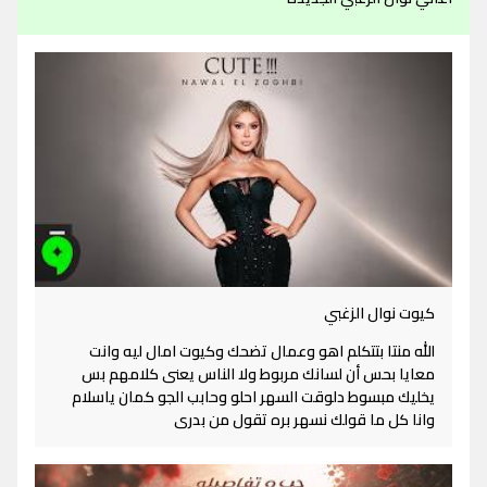
كيوت نوال الزغبي
الله منتا بتتكلم اهو وعمال تضحك وكيوت امال ليه وانت
معايا بحس أن لسانك مربوط ولا الناس يعنى كلامهم بس
يخليك مبسوط دلوقت السهر احلو وحابب الجو كمان ياسلام
وانا كل ما قولك نسهر بره تقول من بدرى