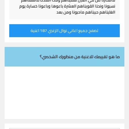
ماقصرنا من مي العين سقيناهم وقت الشده ماشفناهم
نسيونا ونحنا القويناهم العشرة باعوها وباعونا خسارة يوم
الغليناهم حبيناهم ماحبونا ومن بعد
تصفح جميع اغاني نوال الزغبي 187 اغنية
ما هو تقييمك للاغنية من منظورك الشخصي؟