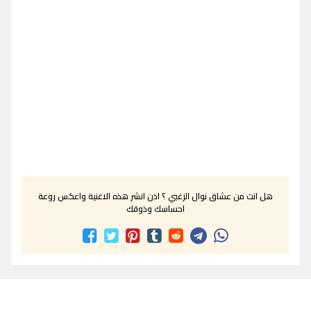
هل انت من عشاق نوال الزغبي ؟ اذن انشر هذه الاغنية واعكس روعة
احساسك وذوقك