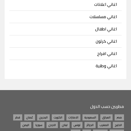
اغاني اعلانات
اغاني مسلسلات
اغاني اطفال
اغاني كرتون
اغاني افراح
اغاني وطنية
مطربين حسب الدول
مصر
العراق
السعودية
الامارات
الكويت
البحرين
عُمان
قطر
الخليج
المغرب
الجزائر
تونس
لبنان
الاردن
سوريا
اليمن