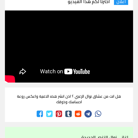
اخترنا لكم هذا الفيديو
اعلان
هل انت من عشاق نوال الزغبي ؟ اذن انشر هذه الاغنية واعكس روعة
احساسك وذوقك
اغاني نوال الزغبي الجديدة