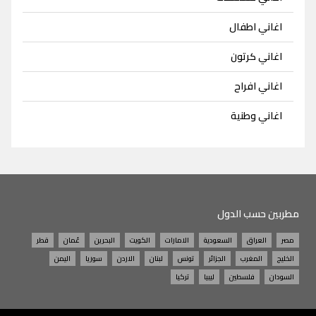
اغاني اطفال
اغاني كرتون
اغاني افراح
اغاني وطنية
مطربين حسب الدول
مصر
العراق
السعودية
الامارات
الكويت
البحرين
عُمان
قطر
الخليج
المغرب
الجزائر
تونس
لبنان
الاردن
سوريا
اليمن
السودان
فلسطين
ليبيا
تركيا