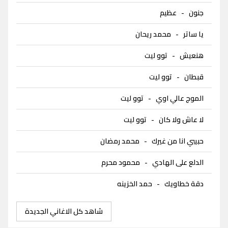
جنون
-
عظيم
يا ساتر
-
محمد ريحان
هنعيش
-
توو ليت
قبطان
-
توو ليت
الموج عالي اوي
-
توو ليت
لا عاش ولا كان
-
توو ليت
حبيبي انا من غيرك
-
محمد رمضان
الدلع على الهادي
-
محمود محرم
دقة خطاويك
-
حمد الخزينه
شاهد كل الاغاني الجديدة