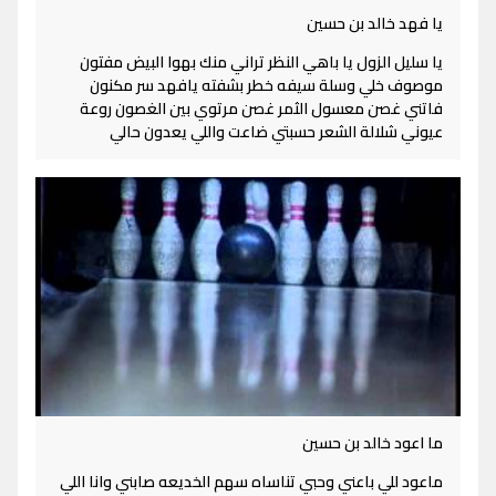
يا فهد خالد بن حسين
يا سليل الزول يا باهي النظر تراني منك بهوا البيض مفتون
موصوف خلي وسلة سيفه خطر بشفته يافهد سر مكنون
فاتني غصن معسول الثمر غصن مرتوي بين الغصون روعة
عيوني شلالة الشعر حسبتي ضاعت واللي يعدون حالي
ما اعود خالد بن حسين
ماعود للي باعني وحبي تناساه سهم الخديعه صابني وانا اللي