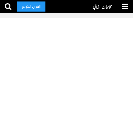
كلمات اغاني
القران الكريم