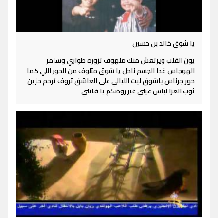
يا شوق خالد بن حسين
يون القلب ويرتعش منك ملهوف تزوره طواري وسامر
الهوجاس غدا الجسم ناحل يا شوق متلوف من الحور اللي كما
حور جرناس ياشوق ليت الليالي على العاشق تروف ترحم حزين
ثوب العزا لباس عيني غير روضكم يا فاتني