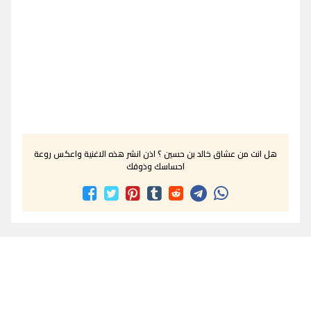
هل انت من عشاق خالد بن حسين ؟ اذن انشر هذه الاغنية واعكس روعة
احساسك وذوقك