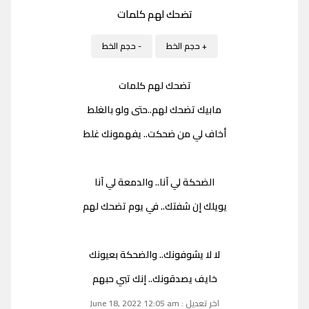
تضحك لهم كلمات
+ حجم الخط
- حجم الخط
تضحك لهم كلمات
مابيك تضحك لهم..حتى ولو بالغلط
أخاف لي من ضحكت.. يفهمونك غلط
الضحكة لي آنا.. والدمعة لي آنا
يويلك إن شفتك.. في يوم تضحك لهم
لا لا يشوفونك.. والضحكة بعيونك
خايف يصدقونك.. إنك تبي حبهم
اخر تعديل : June 18, 2022 12:05 am