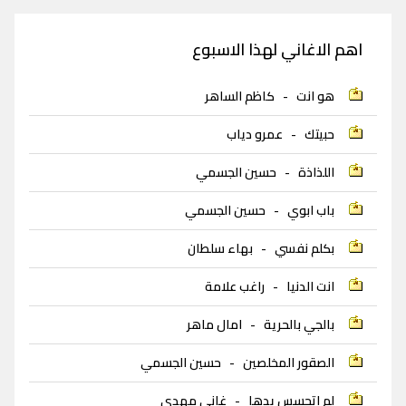
اهم الاغاني لهذا الاسبوع
هو انت
-
كاظم الساهر
حبيتك
-
عمرو دياب
اللذاذة
-
حسين الجسمي
باب ابوي
-
حسين الجسمي
بكلم نفسي
-
بهاء سلطان
انت الدنيا
-
راغب علامة
بالجي بالحرية
-
امال ماهر
الصقور المخلصين
-
حسين الجسمي
لم اتحسس يدها
-
غاني مهدي