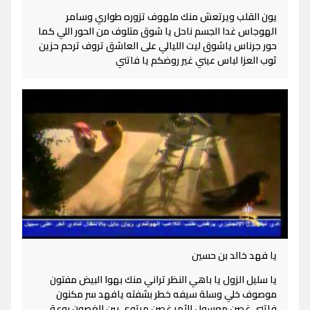
يون القلب ويرتعش منك ملهوف تزوره طواري وسامر
الهوجاس غدا الجسم ناحل يا شوق متلوف من الحور اللي كما
حور جرناس ياشوق ليت الليالي على العاشق تروف ترحم حزين
ثوب العزا لباس عيني غير روضكم يا فاتني
يا فهد خالد بن حسين
يا سليل الزول يا باهي النظر تراني منك بهوا البيض مفتون
موصوف خلي وسلة سيفه خطر بشفته يافهد سر مكنون
فاتني غصن معسول الثمر غصن مرتوي بين الغصون روعة