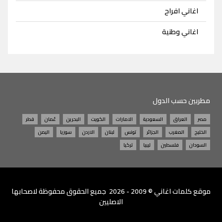
اغاني افراح
اغاني وطنية
مطربين حسب الدول
مصر
العراق
السعودية
الامارات
الكويت
البحرين
عُمان
قطر
الخليج
المغرب
الجزائر
تونس
لبنان
الاردن
سوريا
اليمن
السودان
فلسطين
ليبيا
تركيا
موقع
كلمات اغاني
© 2009 - 2026 جميع الحقوق محفوظة لاصحابها
الاصليين