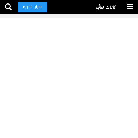
كلمات اغاني
القران الكريم