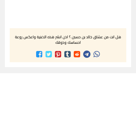
هل انت من عشاق خالد بن حسين ؟ اذن انشر هذه الاغنية واعكس روعة
احساسك وذوقك