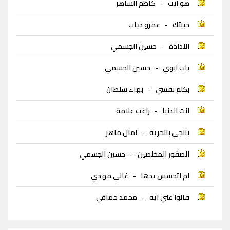
هو انت
-
كاظم الساهر
حبيتك
-
عمرو دياب
اللذاذة
-
حسين الجسمي
باب ابوي
-
حسين الجسمي
بكلم نفسي
-
بهاء سلطان
انت الدنيا
-
راغب علامة
بالجي بالحرية
-
امال ماهر
الصقور المخلصين
-
حسين الجسمي
لم اتحسس يدها
-
غاني مهدي
قالوا عني ايه
-
محمد حماقي