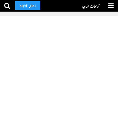
كلمات اغاني
القران الكريم