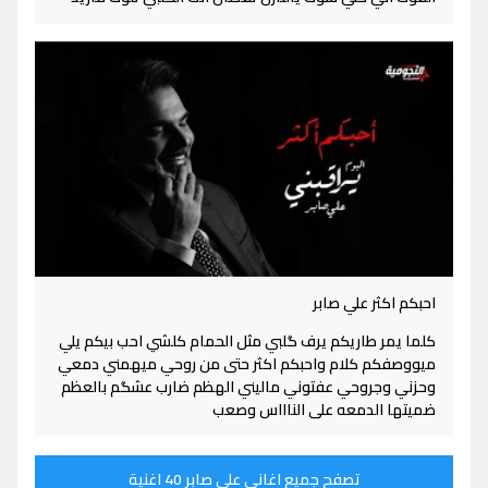
احبكم اكثر علي صابر
كلما يمر طاريكم يرف گلبي مثل الحمام كلشي احب بيكم يلي
ميووصفكم كلام واحبكم اكثر حتى من روحي ميهمني دمعي
وحزني وجروحي عفتوني ماليني الهظم ضارب عشگم بالعظم
ضميتها الدمعه على الناااس وصعب
تصفح جميع اغاني علي صابر 40 اغنية