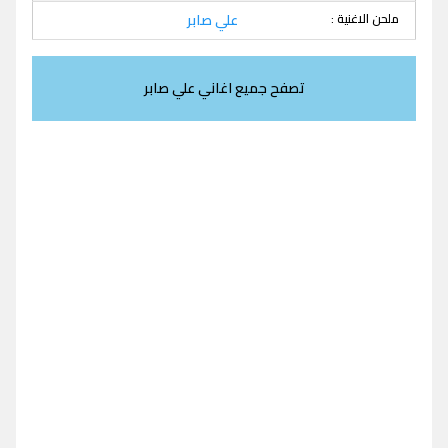
ملحن الاغنية :
علي صابر
تصفح جميع اغاني علي صابر