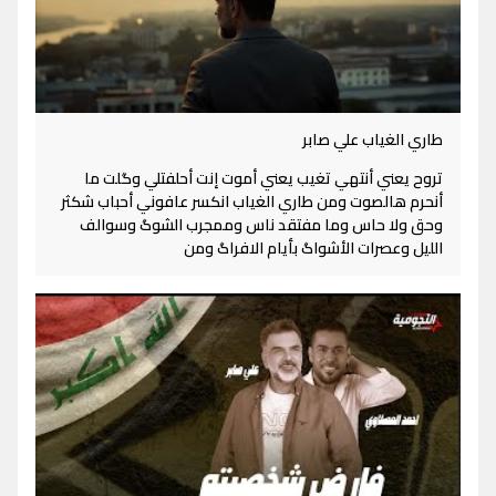
طاري الغياب علي صابر
تروح يعني أنتهي تغيب يعني أموت إنت أحلفتلي وگلت ما
أنحرم هالصوت ومن طاري الغياب انكسر عافوني أحباب شكثر
وحق ولا حاس وما مفتقد ناس وممجرب الشوگ وسوالف
الليل وعصرات الأشواگ بأيام الافراگ ومن