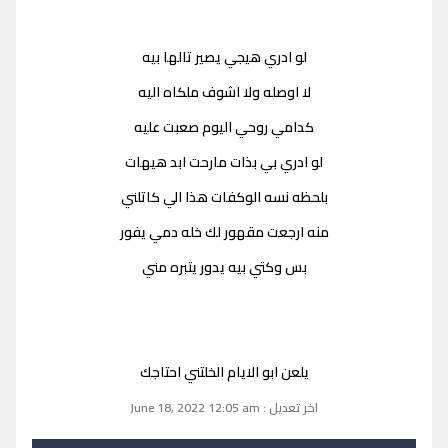
لو ادري هيجي يصير تالها بيه
لا اوصله ولا اشوف ملكاه اليه
كدامي روحي اليوم صعبت عليه
لو ادري بي بذات مارحت ابد هيهات
بلحظه نسه الوكفات هذا الي كاتلني
منه ارجعت مقهور لك خله دمي يفور
بس وكتي بيه يدور يتبره مني
يلعن ابو الايام الخلتني احتاجك
اخر تعديل : June 18, 2022 12:05 am