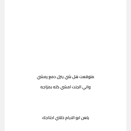
متوقعت هل شي ينزل دمع رمشي
واني الجنت امشي كله بمزاجه
يلعن ابو الايام خلتني احتاجك