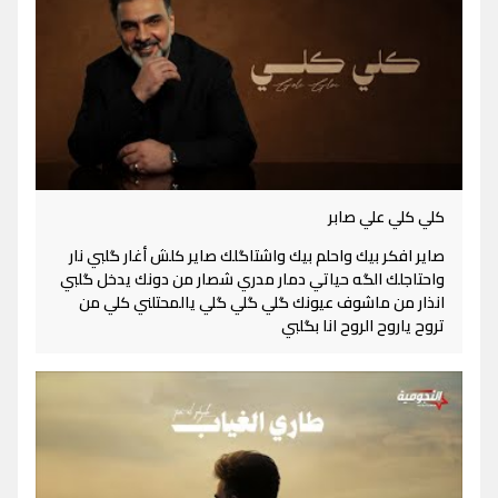
كلي كلي علي صابر
صاير افكر بيك واحلم بيك واشتاگلك صاير كلش أغار گلبي نار
واحتاجلك الگه حياتي دمار مدري شصار من دونك يدخل گلبي
انذار من ماشوف عيونك گلي گلي گلي يالمحتلني كلي من
تروح ياروح الروح انا بگلبي