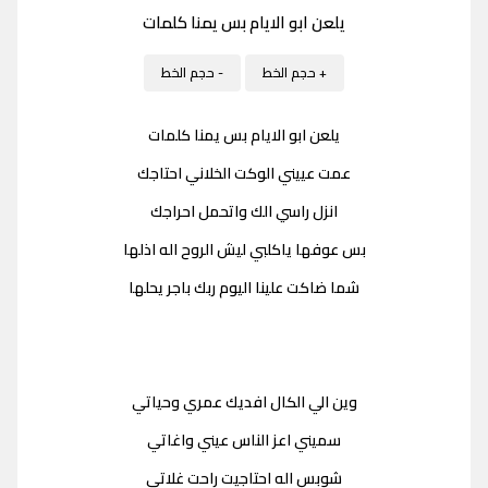
يلعن ابو الايام بس يمنا كلمات
+ حجم الخط
- حجم الخط
يلعن ابو الايام بس يمنا كلمات
عمت عييني الوكت الخلاني احتاجك
انزل راسي الك واتحمل احراجك
بس عوفها ياكلبي ليش الروح اله اذلها
شما ضاكت علينا اليوم ربك باجر يحلها
وين الي الكال افديك عمري وحياتي
سميني اعز الناس عيني واغاتي
شوبس اله احتاجيت راحت غلاتي