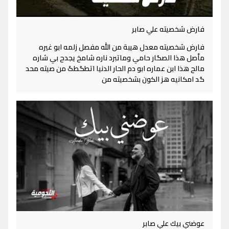
فارض شخصيته علي صابر
فارض شخصيته معدل هيبة من الله مفصل زلمه ابو غيره
مأصل هذا الصگار حامي وماتبرد ناره شامخ يجدح بي شاره
مالح هذا ابن عماره ابو دم الحار الدنيا اتطگطگ من صيته محد
گد امكانيه هز الكون بشخصيته من
عوضني بيك علي صابر