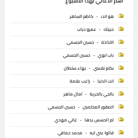
اهم الاغاني لهذا الاسبوع
هو انت
-
كاظم الساهر
حبيتك
-
عمرو دياب
اللذاذة
-
حسين الجسمي
باب ابوي
-
حسين الجسمي
بكلم نفسي
-
بهاء سلطان
انت الدنيا
-
راغب علامة
بالجي بالحرية
-
امال ماهر
الصقور المخلصين
-
حسين الجسمي
لم اتحسس يدها
-
غاني مهدي
قالوا عني ايه
-
محمد حماقي