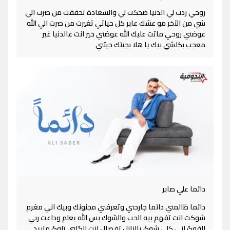
روحي ردت لي الدنيا ضحكت لي والسعادة تحققت من صرت الي
شي من الآخر مو عشك عابر كل حياتي تغيرت من صرت الي الله
عوضني روحي ماتت عليك الله عوضني خير انت عالدنيا غير
معجب بكلشي بيك يا هلا بجيتك جيتني
دائما علي صابر
دائما ظالمني دائما جارحني وتعرفني مجنونك وبيك اني مغرم
شوكت انت تفهم بيه الحب والشوك بس الله يعلم وداعت ربي
الفوگ اني كلي شوگ يالنازل تفصال انت الگلبي تلوگ ماريد