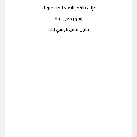
وإنت يالفجر البعيد نامت عيونك
إسهر معي ليلة
حاول تحس بلوعتي ليلة