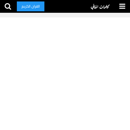
كلمات اغاني
القران الكريم