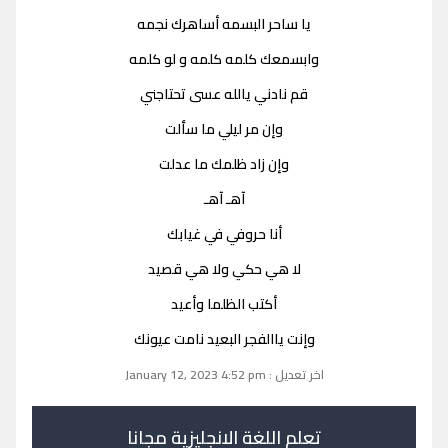
يا ساحر البسمه أساهرك نجمه
وابسمعك كلمه كلمه و لو كلمه
قم نادني يالله عسى تحتاجني
وإن مر ليلي ما سألت
وإن زاد ظلمك ما عدلت
آهـ آهـ
أنا حروفي في غيابك
لا هي حكي ولا هي قصيد
أكتب الظلما وأعيد
وإنت ياالفجر البعيد نامت عيونك
اخر تعديل : January 12, 2023 4:52 pm
تعلم اللغة الانجليزية مجانا