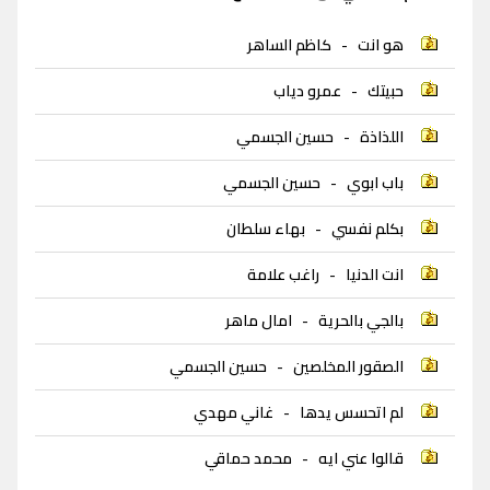
هو انت
-
كاظم الساهر
حبيتك
-
عمرو دياب
اللذاذة
-
حسين الجسمي
باب ابوي
-
حسين الجسمي
بكلم نفسي
-
بهاء سلطان
انت الدنيا
-
راغب علامة
بالجي بالحرية
-
امال ماهر
الصقور المخلصين
-
حسين الجسمي
لم اتحسس يدها
-
غاني مهدي
قالوا عني ايه
-
محمد حماقي