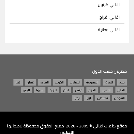
اغاني كرتون
اغاني افراح
اغاني وطنية
مطربين حسب الدول
مصر
العراق
السعودية
الامارات
الكويت
البحرين
عُمان
قطر
الخليج
المغرب
الجزائر
تونس
لبنان
الاردن
سوريا
اليمن
السودان
فلسطين
ليبيا
تركيا
موقع
كلمات اغاني
© 2009 - 2026 جميع الحقوق محفوظة لاصحابها
الاصليين