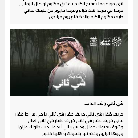
انتي موزه وما يوفيج الكلام ياعشق مكتوم لو طال الزماني
مرحبا في مرحبا تنبت خزام ومرحبا مليوم من طيفك لفاني
طيف مكتوم الكرم والحظ قام يوم ميلادي
شي ثاني راشد الماجد
خريف ظفار شي ثاني خريف ظفار شي ثاني يا حي من جا ظفار
عاني خريف ظفار شي ثاني خريف ظفار شي ثاني تعال
وشوف بعيونك جمال وحسن رباني أبد ما يخيب ظنونك مزنها
وجوها الرايق وخضرتها يلاقونك وأهلها كنهم