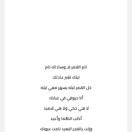
نام القمر فـ وسادتك نام
ليتك تغير عادتك
خل القمر ليله يسهر معي ليله
أنا حروفي في غيابك
لا هي حكي ولا هي قصيد
أكتب الظلما وأعيد
وإنت يالفجر البعيد نامت عيونك