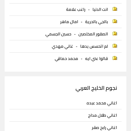
انت الدنيا
-
راغب علامة
بالجي بالحرية
-
امال ماهر
الصقور المخلصين
-
حسين الجسمي
لم اتحسس يدها
-
غاني مهدي
قالوا عني ايه
-
محمد حماقي
نجوم الخليج العربي
اغاني محمد عبده
اغاني طلال مداح
اغاني رابح صقر