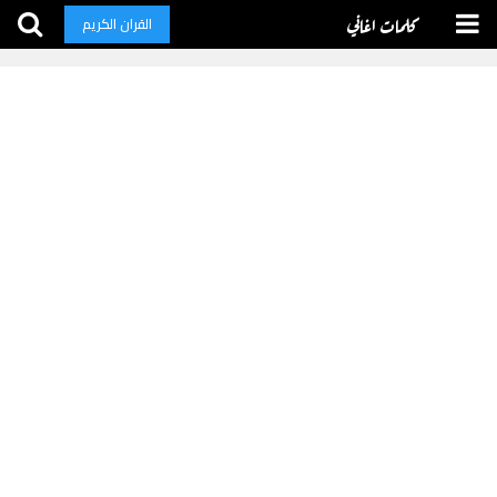
كلمات اغاني
القران الكريم