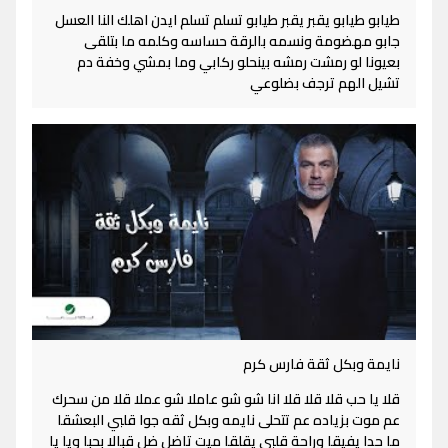
طيابو طيابو يقبر يقبر طيابو تسلم تسلم ايدن اهلك النا العسل
جابو مهضومة ونسمه بالرقة حساسه وكلمه ما بتلقى
بعيونا لو رمشت رمشه بينحلو ركابي وما بمشي وخفة دم
تشيل الهم ترجف بضلوعي
نايمة وبكل ثقة فارس كرم
قلا يا حب قلا قلا قلا انا شو شو عاملا شو عملا قلا من سحرك
عم موت بزياده عم تتحلى نايمه وبكل ثقه جوا قلبي البعشقا
ما حدا يفيقا وراحة قلبي يقلقا ميت تاضل ضل قبالا بحبا ويا يا