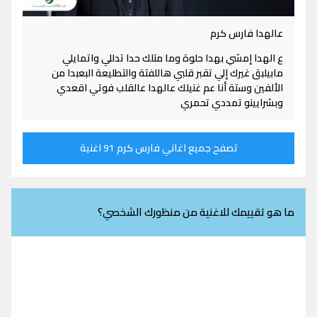
عالهدا فارس كرم
ع الهدا إمشي بهدا حلوة وما متلك حدا تدللي واتمايلي
مابيلبق غيرك إلي تقبر قلبي هاللفتة والتطليعة البعبدا من
الألفين وستة أنا عم غنيلك عالهدا عالقلب فوتي اقعدي
وبشرايينو تمددي تحمري
تصفح جميع اغاني فارس كرم 91 اغنية
ما هو تقييمك للاغنية من منظورك الشخصي؟