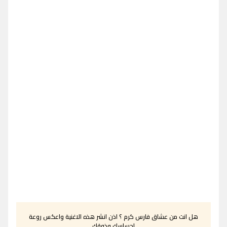
هل انت من عشاق فارس كرم ؟ اذن انشر هذه الاغنية واعكس روعة
احساسك وذوقك