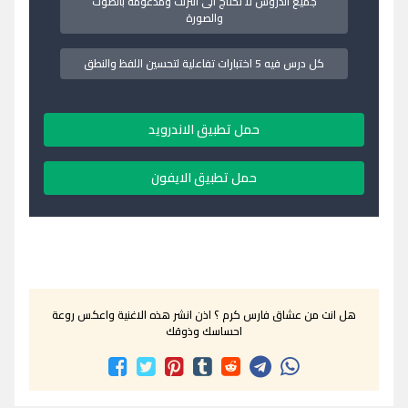
جميع الدروس لا تحتاج الى انترنت ومدعومة بالصوت
والصورة
كل درس فيه 5 اختبارات تفاعلية لتحسين اللفظ والنطق
حمل تطبيق الاندرويد
حمل تطبيق الايفون
هل انت من عشاق فارس كرم ؟ اذن انشر هذه الاغنية واعكس روعة
احساسك وذوقك