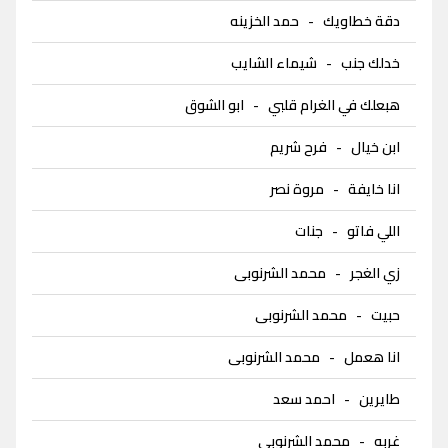
دقة خطاويك
-
حمد الخزينه
خدلك جنب
-
شيماء الشايب
هبعلك في الغرام قلبي
-
ابو الشوق
ابن خيال
-
فرح شريم
انا خايفة
-
مروة نصر
اللي فاتو
-
جنات
زي الغجر
-
محمد الشرنوبى
حبيت
-
محمد الشرنوبى
انا هعمل
-
محمد الشرنوبى
طايرين
-
احمد سعد
غربه
-
محمد الشرنوبى