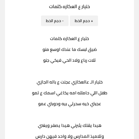
ختيار ع العكازه كلمات
+ حجم الخط
- حجم الخط
ختيار ع العكازه كلمات
ضيق لبسك ما عندك اوسع منو
تلات رباع ولاد الحي فيكي جنو
ختيار الـ عالعكازي عجنت ع باله الجازي
طفل اللي حاملته امه يكاغي اسمك ع تمو
عجبتي خيه سحرتي بيه ودوبتي عمو
هيدا يقلك يئبرني هيدا يصفر ويغني
وتلاميذ المدارس ولا واحد فيهن دارس