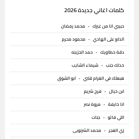
كلمات اغاني جديدة 2026
حبيبي انا من غيرك
-
محمد رمضان
الدلع على الهادي
-
محمود محرم
دقة خطاويك
-
حمد الخزينه
خدلك جنب
-
شيماء الشايب
هبعلك في الغرام قلبي
-
ابو الشوق
ابن خيال
-
فرح شريم
انا خايفة
-
مروة نصر
اللي فاتو
-
جنات
زي الغجر
-
محمد الشرنوبى