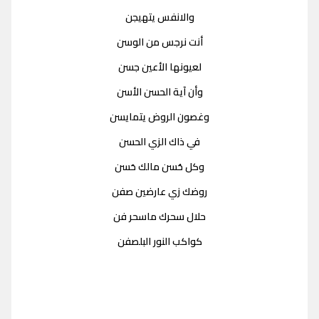
والانفس يتهيجن
أنت نرجس من الوسن
لعيونها الأعين جسن
وأن آية الحسن الأسن
وغصون الروض يتمايسن
في ذاك الزي الحسن
وكل حُسن مالك حَسن
روضك زي عارضين صفن
حلال سحرك ماسحر فن
كواكب النور البلصفن