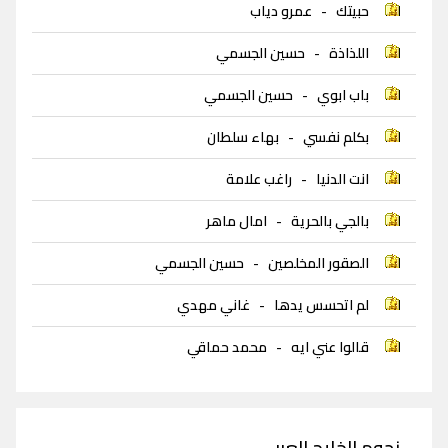
حبيتك
-
عمرو دياب
اللذاذة
-
حسين الجسمي
باب ابوي
-
حسين الجسمي
بكلم نفسي
-
بهاء سلطان
انت الدنيا
-
راغب علامة
بالجي بالحرية
-
امال ماهر
الصقور المخلصين
-
حسين الجسمي
لم اتحسس يدها
-
غاني مهدي
قالوا عني ايه
-
محمد حماقي
نجوم الخليج العربي