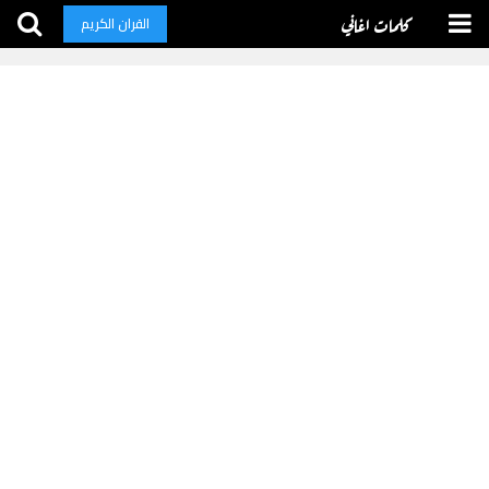
كلمات اغاني
القران الكريم