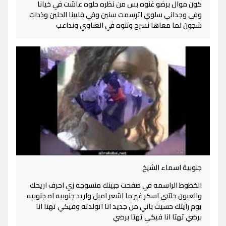
كون موال برضو غنوه بس من نظره حلوه عاشت في خيانا
وفي وجداني سلوي اترسمت سنين وفي قليبنا الحنين وذدات
شجون لما معاها نسرح ونتوه في الغناوي ونداعب
جنوبية اسماء الشيخ
الخطوط الراسمه في صفحت جبينك منسوجه زي احرف اريحك
والعيون خلتني اسكر غير ما اشعر اميل واريد جنوبيه اه جنوبيه
يوم رايتك حسيت باني من جديد انا اتولدته وفيكي تهتا انا
برضي تهتا انا فيكي تهتا برضي