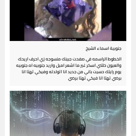
جنوبية اسماء الشيخ
الخطوط الراسمه في صفحت جبينك منسوجه زي احرف اريحك
والعيون خلتني اسكر غير ما اشعر اميل واريد جنوبيه اه جنوبيه
يوم رايتك حسيت باني من جديد انا اتولدته وفيكي تهتا انا
برضي تهتا انا فيكي تهتا برضي