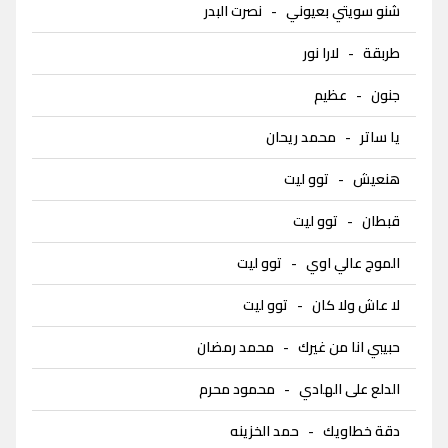
شنو سويتي بعيوني
-
نصرت البدر
طربقة
-
لارا نور
جنون
-
عظيم
يا ساتر
-
محمد ريحان
هنعيش
-
توو ليت
قبطان
-
توو ليت
الموج عالي اوي
-
توو ليت
لا عاش ولا كان
-
توو ليت
حبيبي انا من غيرك
-
محمد رمضان
الدلع على الهادي
-
محمود محرم
دقة خطاويك
-
حمد الخزينه