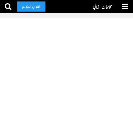
كلمات اغاني
القران الكريم