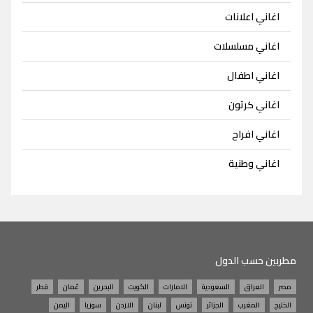
اغاني اعلانات
اغاني مسلسلات
اغاني اطفال
اغاني كرتون
اغاني افراح
اغاني وطنية
مطربين حسب الدول
مصر
العراق
السعودية
الامارات
الكويت
البحرين
عُمان
قطر
الخليج
المغرب
الجزائر
تونس
لبنان
الاردن
سوريا
اليمن