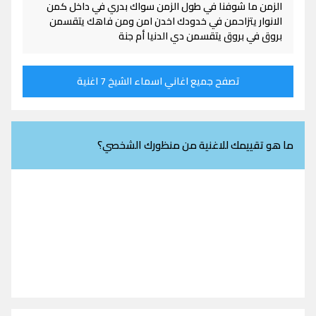
الزمن ما شوفنا في طول الزمن سواك بدري في داخل كمن
الانوار يتزاحمن في خدودك اخدن امن ومن فاهك يتقسمن
بروق في بروق يتقسمن دي الدنيا أم جنة
تصفح جميع اغاني اسماء الشيخ 7 اغنية
ما هو تقييمك للاغنية من منظورك الشخصي؟