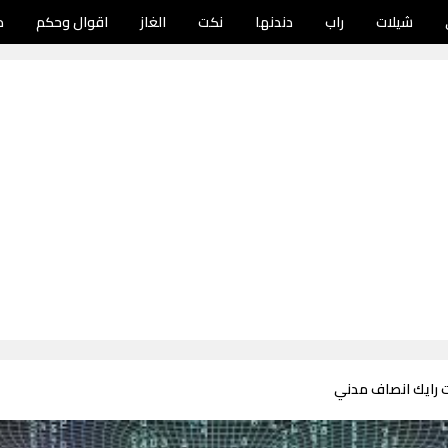
شيلات
راب
دندنها
نكت
الغاز
اقوال وحكم
د
ت رايك انصاف مدني