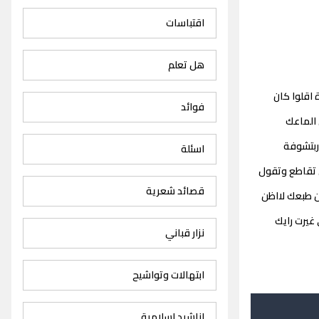
اقتباسات
هل تعلم
 اقلوا كان
فوائد
 الماعك
اربتشوفة
اسئلة
ي تقاطع وتقول
قصائد شعرية
ن طبعك لااظن
غيرت رايك
نزار قباني
ابتهالات وتواشيح
اناشيد اسلامية