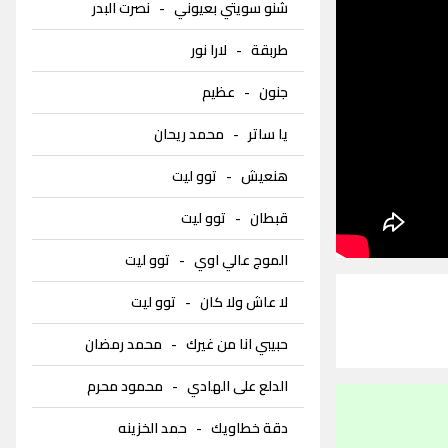
شنو سويتي بعيوني
-
نصرت البدر
طربقة
-
لارا نور
جنون
-
عظيم
يا ساتر
-
محمد ريحان
هنعيش
-
توو ليت
قبطان
-
توو ليت
الموج عالي اوي
-
توو ليت
لا عاش ولا كان
-
توو ليت
حبيبي انا من غيرك
-
محمد رمضان
الدلع على الهادي
-
محمود محرم
دقة خطاويك
-
حمد الخزينه