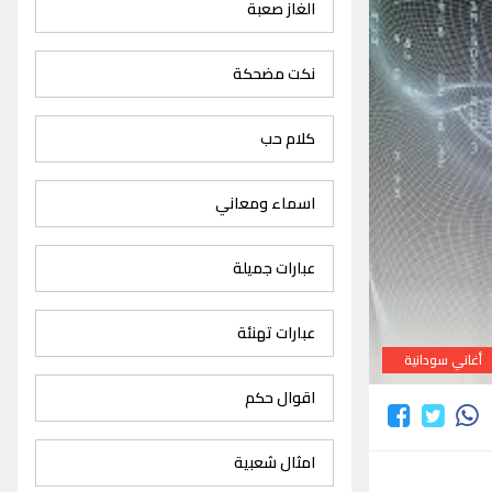
الغاز صعبة
نكت مضحكة
كلام حب
اسماء ومعاني
عبارات جميلة
عبارات تهنئة
أغاني سودانية
اقوال حكم
امثال شعبية