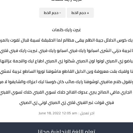
+ حجم الخط
- حجم الخط
غيرت رايك كلمات
ايك كوس الدلائل جيبة الظلم يبقى مظالم لما الحقيقة تسيبة قبال تفوت بالمرة
غريبة حزني اتشرى اسبابوا رايك فيني اسبابو رايك فيني غيريت رايك فيني قلبي
اضو زي الصيني لونوا لون الصيني شكلوا زي الصيني اطباع ليك والنجمة عزالنه
ينا ولفيك بقت معروفة وين الدليل القاطع ماشوفنا نوروا الساطع غريبة تمش
تقول كلام مافيني لوشوفنا رايك صائب كان كوسنا ليك اعزراك والشايفوا لا م
الجاري مافي الصالح يبري عدوك الفالح خلاك تسوي الفيني خلاك تسوي الفيني 
فيني قولت غير الفيني قلبي زي الصيني لوني زي الصيني
اخر تعديل : June 18, 2022 12:05 am
تعلم اللغة الانجليزية مجانا