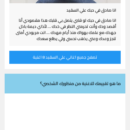
انا صادق في حبك علي السقيد
انا صادق في حبك لو قلبي يتصل بي قلبك هذا مقصودي أنا
أقصد ودك وأنت تحرمني النظر في خدك … لأذاي ديمة باذل
جهدك مع علمك بهواك منذ أيام مهدك … انت مريودي أمتى
تنجز وعدك وعني يذهب نحسي ولي يطلع سعدك
تصفح جميع اغاني علي السقيد 8 اغنية
ما هو تقييمك للاغنية من منظورك الشخصي؟