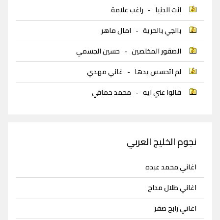
انت الدنيا
-
راغب علامة
بالجي بالحرية
-
امال ماهر
الصقور المخلصين
-
حسين الجسمي
لم اتحسس يدها
-
غاني مهدي
قالوا عني ايه
-
محمد حماقي
نجوم الخليج العربي
اغاني محمد عبده
اغاني طلال مداح
اغاني رابح صقر