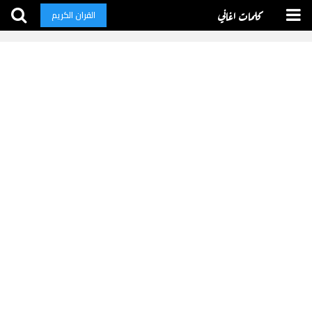
كلمات اغاني
القران الكريم