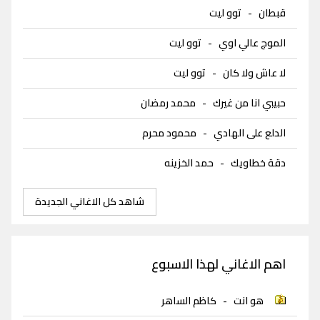
قبطان
-
توو ليت
الموج عالي اوي
-
توو ليت
لا عاش ولا كان
-
توو ليت
حبيبي انا من غيرك
-
محمد رمضان
الدلع على الهادي
-
محمود محرم
دقة خطاويك
-
حمد الخزينه
شاهد كل الاغاني الجديدة
اهم الاغاني لهذا الاسبوع
هو انت
-
كاظم الساهر