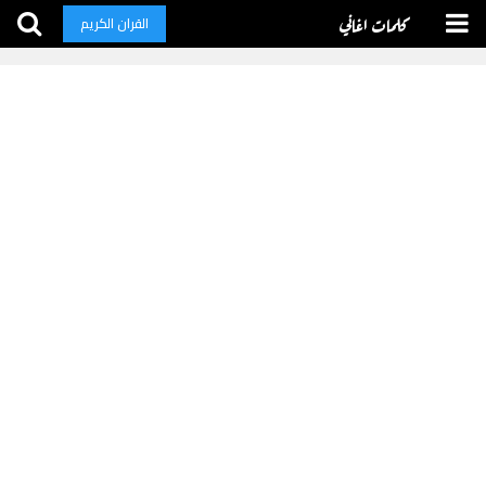
كلمات اغاني
القران الكريم