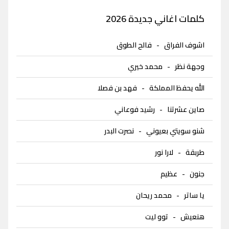
كلمات اغاني جديدة 2026
اشوف الفراق
-
فالح الطوق
وجهة نظر
-
محمد خيري
الله يحفظ المملكة
-
فهد بن فصلا
صاين عشرتنا
-
رشيد فوعاني
شنو سويتي بعيوني
-
نصرت البدر
طربقة
-
لارا نور
جنون
-
عظيم
يا ساتر
-
محمد ريحان
هنعيش
-
توو ليت