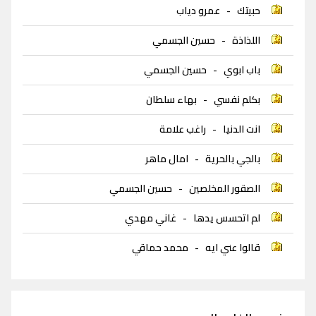
حبيتك
-
عمرو دياب
اللذاذة
-
حسين الجسمي
باب ابوي
-
حسين الجسمي
بكلم نفسي
-
بهاء سلطان
انت الدنيا
-
راغب علامة
بالجي بالحرية
-
امال ماهر
الصقور المخلصين
-
حسين الجسمي
لم اتحسس يدها
-
غاني مهدي
قالوا عني ايه
-
محمد حماقي