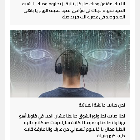
انا بيك مفتون وحبك صار كل ثانية يزيد اروم وصلك يا شبيه
الصيد سهام عيناك لى فؤادى تصيد خفيف الروح يا باهى
الجيد وحيد فى عصرك انت فريد حبك
نحن حبايب عائشة الفلاتية
نحنا حبايب نحناونور الشوق صابحنا عشان الحب في قلوبناأهو
جينا واتصالحنا ودموعنا الكانت سايلة بقت ضحكاتم عالية
الدنيا محال يا غالييوم تبسم لي من غيرك وانا عارفة قلبك
طيب كبير ونبيلة