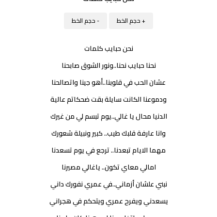
+ حجم الخط
- حجم الخط
نحن حبايب كلمات
نحنا حبايب نحنا..ونور الشوق صابحنا
عشان الحب في قلوبنا..أهو جينا واتصالحنا
ودموعنا الكانت سايلة بقت ضحكاتم عالية
الدنيا محال يا غالي..يوم تبسم لي من غيرك
وانا عارفة قلبك طيب.. كبير ونبيلة شعورك
مهما الايام تبعدنا.. ترجع في يوم تسعدنا
امالي معاي تكون.. ياغالي مصيرنا
نبني علشان أزماني..في عمري نفورك داني
يسعدني ويفرح عمري ويتحكم في هجراني