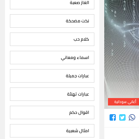
الغاز صعبة
نكت مضحكة
كلام حب
اسماء ومعاني
عبارات جميلة
عبارات تهنئة
أغاني سودانية
اقوال حكم
امثال شعبية