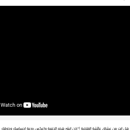
هل انت من عشاق عائشة الفلاتية ؟ اذن انشر هذه الاغنية واعكس روعة احساسك وذوقك