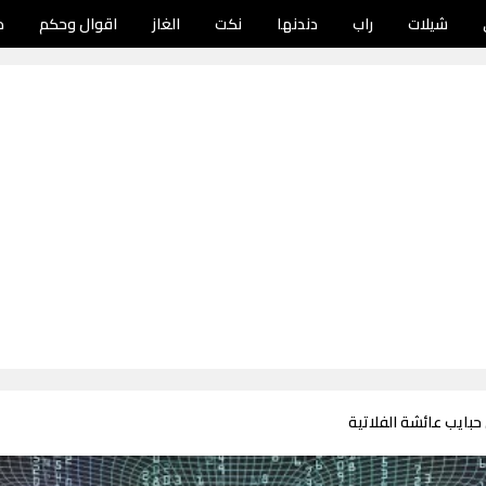
شيلات
راب
دندنها
نكت
الغاز
اقوال وحكم
د
حبايب عائشة الفلاتية