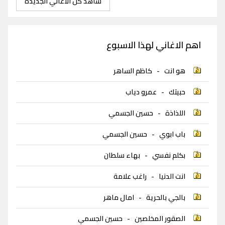
شاهد كل الاغاني الجديدة
اهم الاغاني لهذا الاسبوع
هو انت
-
كاظم الساهر
حبيتك
-
عمرو دياب
اللذاذة
-
حسين الجسمي
باب ابوي
-
حسين الجسمي
بكلم نفسي
-
بهاء سلطان
انت الدنيا
-
راغب علامة
بالجي بالحرية
-
امال ماهر
الصقور المخلصين
-
حسين الجسمي