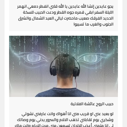
يجو عايدين إنشا الله عايدين يا الله قلبي انفطر دمعي انهمر
الليلة السفر ابقي قمره جوه القطر ودعت الحبيب للسكة
الحديد الفرقك صعيب ماحضرت ليالي العيد الشمال والشرق
الجنوب والغرب ما تسيبوا
حبيب الروح عائشة الفلاتية
لو بعيد عني او قريب مني انا أهواك وانت عارفني نشوتي
وشكري يوم تقابلني تذهب الالام والسرور يدني يوم وصالك
لي انا متمني أعذب الالحان تسمعن مني مرت الايام وانت ماك