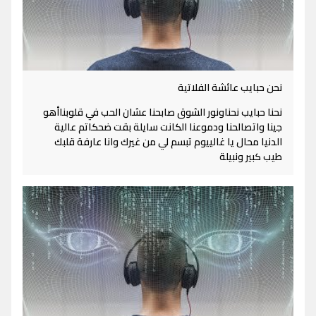
نحن حبايب عائشة الفلاتية
نحنا حبايب نحناونور الشوق صابحنا عشان الحب في قلوبناأهو
جينا واتصالحنا ودموعنا الكانت سايلة بقت ضحكاتم عالية
الدنيا محال يا غالييوم تبسم لي من غيرك وانا عارفة قلبك
طيب كبير ونبيلة