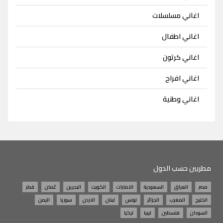
اغاني مسلسلات
اغاني اطفال
اغاني كرتون
اغاني افراح
اغاني وطنية
مطربين حسب الدول
مصر
العراق
السعودية
الامارات
الكويت
البحرين
عُمان
قطر
الخليج
المغرب
الجزائر
تونس
لبنان
الاردن
سوريا
اليمن
السودان
فلسطين
ليبيا
تركيا