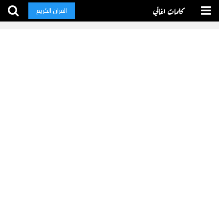
كلمات اغاني
القران الكريم