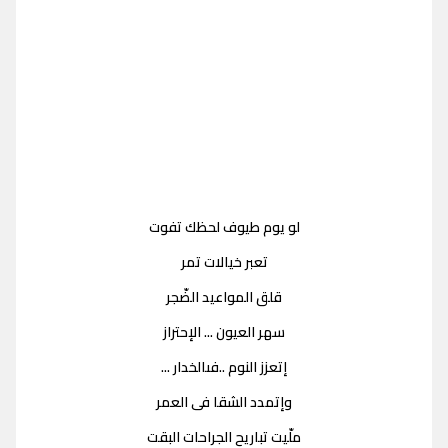
لو يوم طيوف لحظك تفوت
تعبر خيالات تمر
قلق المواعيد الضّجر
سهر العيون ... الإحتراز
إتعزز النوم ..فىالخدار ...
وإتمدد الشقا فى العمر
ملّيت تباريح الجراحات البقت