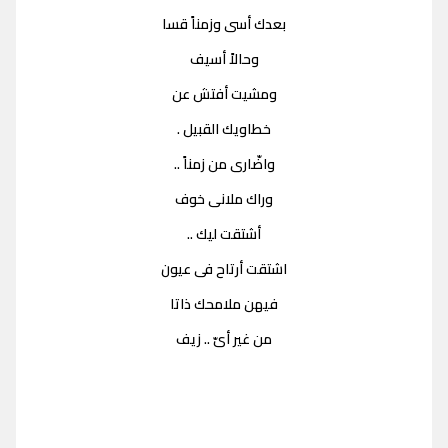
بعدك أسى وزمناً قسا
وحالاً أسيف
ومشيت أفتش عن
خطاويك القبيل .
واضّارى من زمناً ..
وراك ملانى خوف
أشتقت ليك ..
اشتقت أرتاح فى عيون
فيهن ملامحك ذاتا
من غير أىّ .. زيف