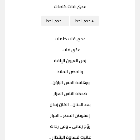
عدى فات كلمات
+ حجم الخط
- حجم الخط
عدى فات كلمات
عدّى فات ..
زمن العيون الإلفة
والحضن الملاذ
ورهافة الحس البلوّن .
ضحكة الناس العزاز
بعد الحنان .. الكان زمان
إستوطن المطر .. الحراز
روّح زمانى .. وفى رجاك
عانيت قساوة الإنتظار ..