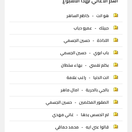
اهم الاغاني لهذا الاسبوع
هو انت
-
كاظم الساهر
حبيتك
-
عمرو دياب
اللذاذة
-
حسين الجسمي
باب ابوي
-
حسين الجسمي
بكلم نفسي
-
بهاء سلطان
انت الدنيا
-
راغب علامة
بالجي بالحرية
-
امال ماهر
الصقور المخلصين
-
حسين الجسمي
لم اتحسس يدها
-
غاني مهدي
قالوا عني ايه
-
محمد حماقي