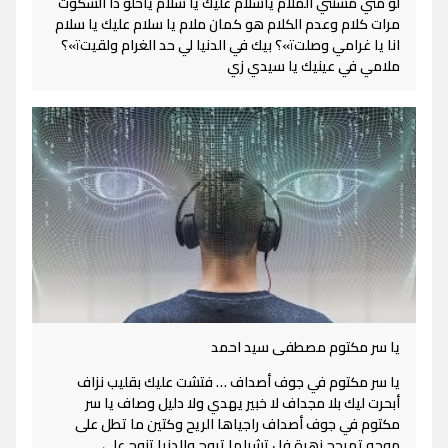
لو مني مستني الملام ياسلام عليك يا سلام ياحلو دا السكوت
مرات كلام وعدم الكلام هو كمان ملام يا سلام عليك يا سلام
انا يا غرامي وصلتï»؟ بيك في الدنيا لي حد الغرام ولقيتï»؟
ملامي في عينيك يا سيدي زي
يا سر مكتوم مصطفى سيد احمد
يا سر مكتوم في جوف أصداف … فتشت عليك بقليب نزاف
أبحرت ليك بلا مجداف لا خبير يهدي ولا دليل وصاف يا سر
مكتوم في جوف أصداف راجياها الريح وكتين ما تطل على
موجه تمرجح زهرة فل تشيلها تروح والدنيا تنوح على