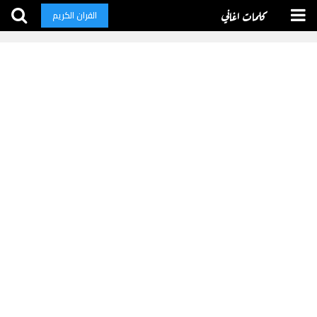
كلمات اغاني
القران الكريم