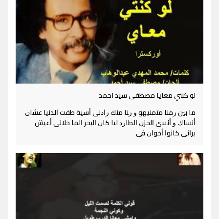
لو كنتي معايا مصطفى سيد احمد
ﻣﺎ ﺑﻴﻦ ﺯﻣﻨﺎ ﻣﺘﻤﻨﻴﻬﻮ ﻭ ﺯﻨﺎ ﻣﻨﻚ ﺯﺍﺩﻧﻰ ﺃﺳﻴﺔ ﻃﻔﺖ ﺍﻟﺪﻧﻴﺎ ﻋﺸﺎﻥ
ﺃﻧﺴﺎﻙ ﻭ ﺃﻧﺴﻰ ﺍﻟﺤﺰﻥ ﺍﻟﻄﺎﺭﺩ ﻟﻴﺎ ﻛﺎﻥ ﺍﻟﺒﺤﺮ ﺍﻟﻤﺎ ﺧﻼﻧﻰ ﺃﻋﻴﺶ
ﺑﺮﺍﻧﻰ ﻛﺎﻧﻮﺍ ﺃﺧﻮﺍﻥ ﻓﻰ