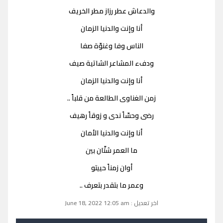
والدعاش عطر رزاز مطر الخريف
أنا وإنت والدنيا الزمان
الناس وفا وغنوّة صفا
ودفء المشاعر الشاتية صيف
أنا وإنت والدنيا الزمان
زمن الغناوى الطالعة من قلباً ..
رضى وحسّاً ندى و زوقاً رهيف
أنا وإنت والدنيا الأمان
ما العمر شتّان بين
أوان زمناً حييتو
وعمر ما بتقدر بتعرف ..
اخر تعديل : June 18, 2022 12:05 am